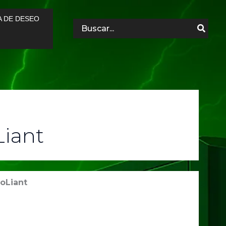
A DE DESEO
Search
for:
Liant
oLiant