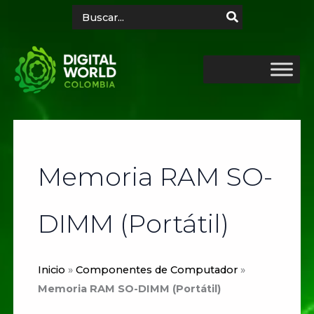
Ir
Search
for:
al
contenido
Memoria RAM SO-
DIMM (Portátil)
Inicio
»
Componentes de Computador
»
Memoria RAM SO-DIMM (Portátil)