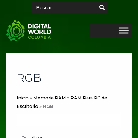
Ir
Search
for:
al
contenido
RGB
Inicio
»
Memoria RAM
»
RAM Para PC de
Escritorio
»
RGB
Filtros