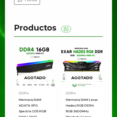
Productos
(5)
AGOTADO
AGOTADO
DDR4
DDR4
Memoria RAM
Memoria RAM Lexar
ADATA XPG
Hades RGB DDR4
Spectrix D35 RGB
8GB 3600MHz
DDR4 16GB
Blindada Gamer