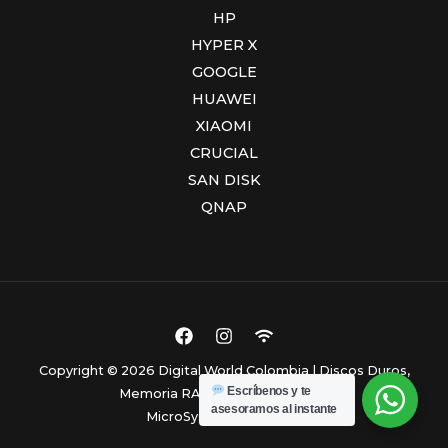
HP
HYPER X
GOOGLE
HUAWEI
XIAOMI
CRUCIAL
SAN DISK
QNAP
Copyright © 2026 Digital World Colombia | Discos Duros,
Escríbenos y te
Memoria RAM y Computadores.
asesoramos al instante
MicroSystem Colombia.