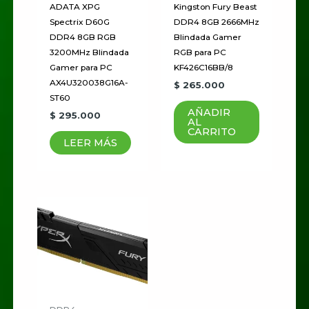
ADATA XPG
Kingston Fury Beast
Spectrix D60G
DDR4 8GB 2666MHz
DDR4 8GB RGB
Blindada Gamer
3200MHz Blindada
RGB para PC
Gamer para PC
KF426C16BB/8
AX4U320038G16A-
$
265.000
ST60
AÑADIR
$
295.000
AL
CARRITO
LEER MÁS