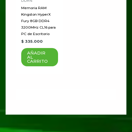
DDR4
Memoria RAM
Kingston HyperX
Fury 8GB DDR4
3200MHz CL16 para
PC de Escritorio
$
335.000
AÑADIR
AL
CARRITO