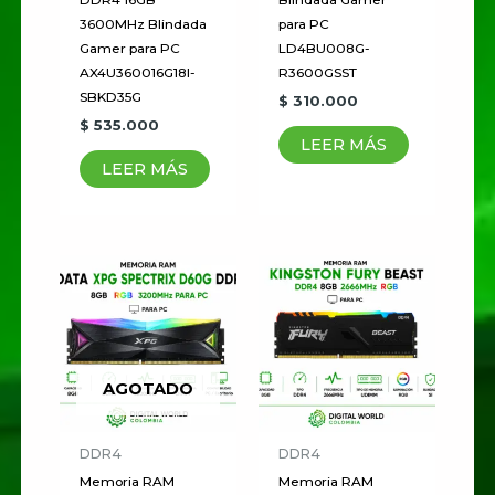
3600MHz Blindada
para PC
Gamer para PC
LD4BU008G-
AX4U360016G18I-
R3600GSST
SBKD35G
$
310.000
$
535.000
LEER MÁS
LEER MÁS
AGOTADO
DDR4
DDR4
Memoria RAM
Memoria RAM