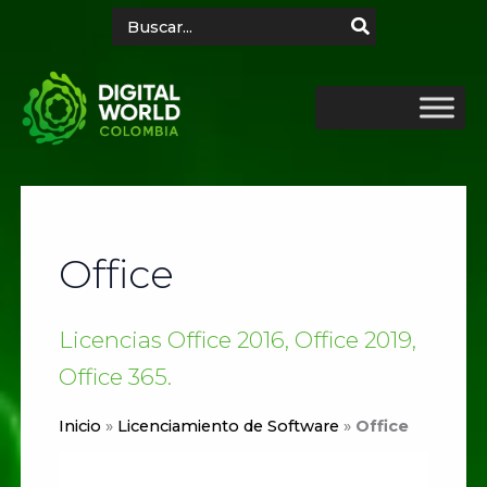
Ir
Search
for:
al
contenido
Office
Licencias Office 2016, Office 2019,
Office 365.
Inicio
»
Licenciamiento de Software
»
Office