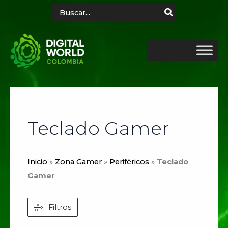
Ir
Search
for:
al
contenido
Teclado Gamer
Inicio
»
Zona Gamer
»
Periféricos
»
Teclado
Gamer
Filtros