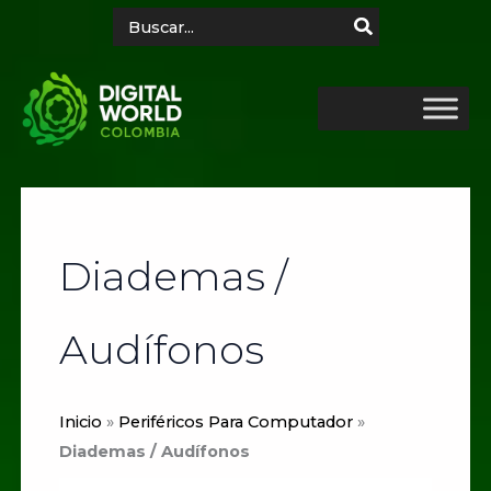
Ir
Search
for:
al
contenido
Diademas /
Audífonos
Inicio
»
Periféricos Para Computador
»
Diademas / Audífonos