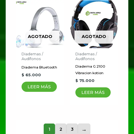
AGOTADO
AGOTADO
Diademas /
Diademas /
Audífonos
Audífonos
Diadema G 2100
Diadema Bluetooth
Vibracion kotion
$
65.000
$
75.000
LEER MÁS
LEER MÁS
1
2
3
→