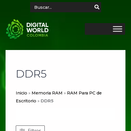
Ir
Search
for:
al
contenido
DDR5
Inicio
»
Memoria RAM
»
RAM Para PC de
Escritorio
»
DDR5
Filtros