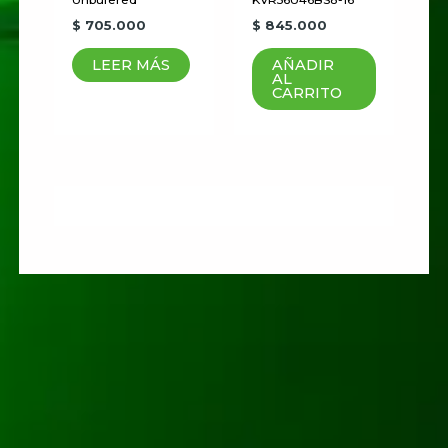
$
705.000
$
845.000
LEER MÁS
AÑADIR
AL
CARRITO