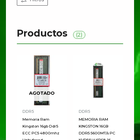
Productos
(2)
AGOTADO
DDR5
DDR5
Memoria Ram
MEMORIA RAM
Kingston 16gb Ddr5
KINGSTON 16GB
ECC PC5 4800mhz
DDR5 5600MT/s PC
Unbufered
KVR56U46BS8-16