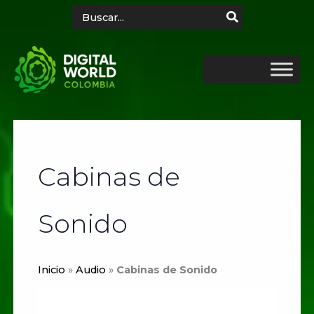
Ir
Search
for:
al
contenido
Cabinas de
Sonido
Inicio
»
Audio
»
Cabinas de Sonido