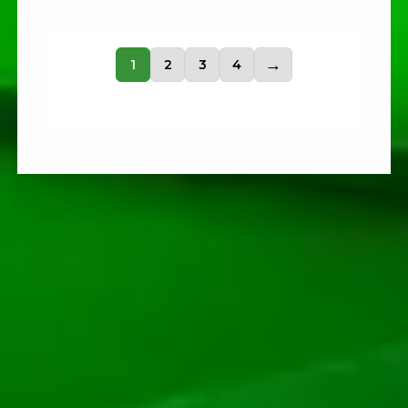
1
2
3
4
→