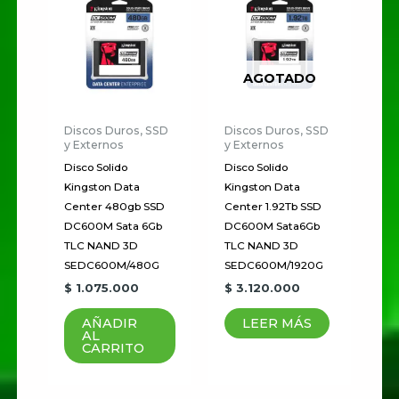
AGOTADO
Discos Duros, SSD
Discos Duros, SSD
y Externos
y Externos
Disco Solido
Disco Solido
Kingston Data
Kingston Data
Center 480gb SSD
Center 1.92Tb SSD
DC600M Sata 6Gb
DC600M Sata6Gb
TLC NAND 3D
TLC NAND 3D
SEDC600M/480G
SEDC600M/1920G
$
1.075.000
$
3.120.000
AÑADIR
LEER MÁS
AL
CARRITO