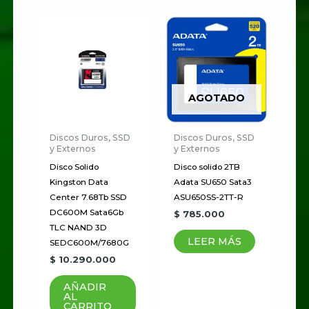
AGOTADO
Discos Duros, SSD
Discos Duros, SSD
y Externos
y Externos
Disco Solido
Disco solido 2TB
Kingston Data
Adata SU650 Sata3
Center 7.68Tb SSD
ASU650SS-2TT-R
DC600M Sata6Gb
$
785.000
TLC NAND 3D
LEER MÁS
SEDC600M/7680G
$
10.290.000
AÑADIR
AL
CARRITO