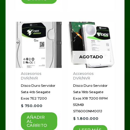
AGOTADO
Accesorios
Accesorios
DVR/NVR
DVR/NVR
Disco Duro Servidor
Disco Duro Servidor
Sata 4tb Seagate
Sata 16tb Seagate
Exos 7E2 7200
Exos X18 7200 RPM
512MB
$
750.000
ST16000NM001J
AÑADIR
$
1.800.000
AL
CARRITO