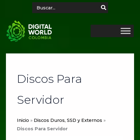
Ir
Search
for:
al
contenido
Discos Para
Servidor
Inicio
»
Discos Duros, SSD y Externos
»
Discos Para Servidor