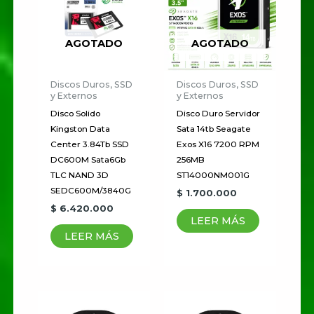
AGOTADO
AGOTADO
Discos Duros, SSD
Discos Duros, SSD
y Externos
y Externos
Disco Solido
Disco Duro Servidor
Kingston Data
Sata 14tb Seagate
Center 3.84Tb SSD
Exos X16 7200 RPM
DC600M Sata6Gb
256MB
TLC NAND 3D
ST14000NM001G
SEDC600M/3840G
$
1.700.000
$
6.420.000
LEER MÁS
LEER MÁS