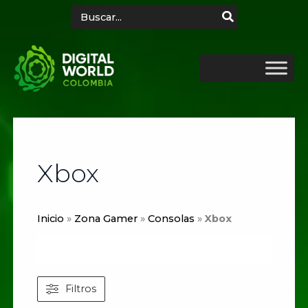
Ir
Search
for:
al
contenido
Xbox
Inicio
»
Zona Gamer
»
Consolas
»
Xbox
Filtros