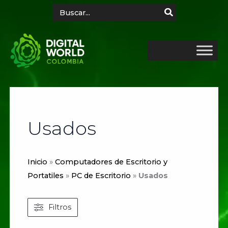
Ir
Search
for:
al
contenido
Usados
Inicio
»
Computadores de Escritorio y
Portatiles
»
PC de Escritorio
»
Usados
Filtros