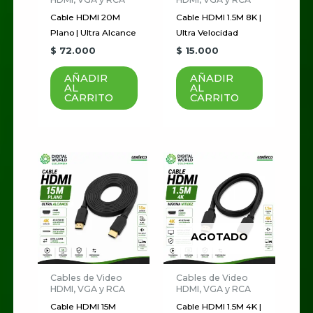
Cable HDMI 20M
Cable HDMI 1.5M 8K |
Plano | Ultra Alcance
Ultra Velocidad
$
72.000
$
15.000
AÑADIR
AÑADIR
AL
AL
CARRITO
CARRITO
AGOTADO
Cables de Video
Cables de Video
HDMI, VGA y RCA
HDMI, VGA y RCA
Cable HDMI 15M
Cable HDMI 1.5M 4K |