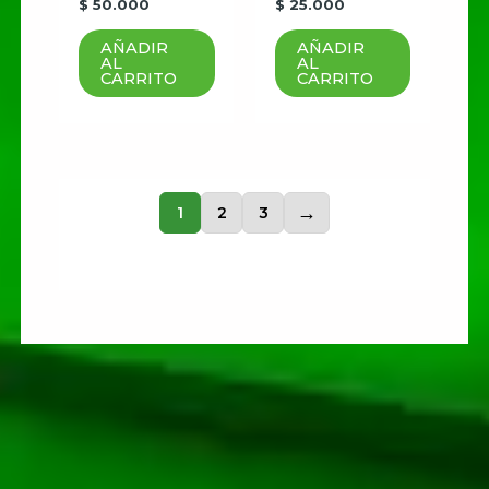
$
50.000
$
25.000
AÑADIR
AÑADIR
AL
AL
CARRITO
CARRITO
1
2
3
→