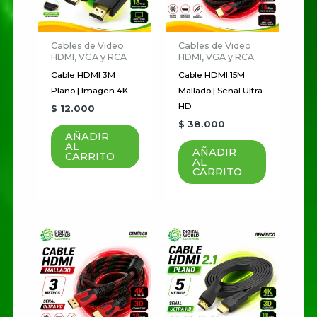
Cables de Video
Cables de Video
HDMI, VGA y RCA
HDMI, VGA y RCA
Cable HDMI 3M
Cable HDMI 15M
Plano | Imagen 4K
Mallado | Señal Ultra
HD
$
12.000
$
38.000
AÑADIR
AL
AÑADIR
CARRITO
AL
CARRITO