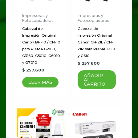
Impresoras y
Impresoras y
Fotocopiadoras
Fotocopiadoras
Cabezal de
Cabezal de
Impresión Original
Impresión Original
Canon BH-10 / CH-10
Canon CH-21L / CH-
para PIXMA G2160,
21R para PIXMA G510
G3160, G5010, G6010
y G610
y G7010
$
257.600
$
257.600
AÑADIR
AL
LEER MÁS
CARRITO