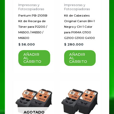
Impresoras y
Impresoras y
Fotocopiadoras
Fotocopiadoras
Pantum PB-210RB
Kit de Cabezales
Kit de Recarga de
Original Canon BH-1
Tóner para P2200 /
Negro y CH-1 Color
M6500 / M6550 /
para PIXMA G1100
M6600
G2100 G3100 G4100
$
56.000
$
280.000
AÑADIR
AÑADIR
AL
AL
CARRITO
CARRITO
AGOTADO