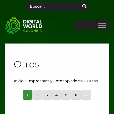
Ir
Search
for:
al
contenido
Otros
Inicio
»
Impresoras y Fotocopiadoras
»
Otros
1
2
3
4
5
6
→