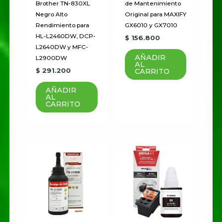
Brother TN-830XL
de Mantenimiento
Negro Alto
Original para MAXIFY
Rendimiento para
GX6010 y GX7010
HL-L2460DW, DCP-
$
156.800
L2640DW y MFC-
AÑADIR
L2900DW
AL
$
291.200
CARRITO
AÑADIR
AL
CARRITO