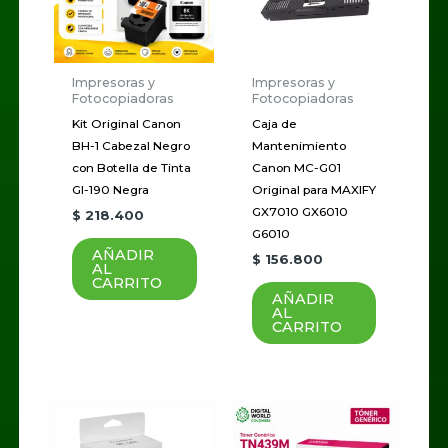
Impresoras y
Impresoras y
Fotocopiadoras
Fotocopiadoras
Kit Original Canon
Caja de
BH-1 Cabezal Negro
Mantenimiento
con Botella de Tinta
Canon MC-G01
GI-190 Negra
Original para MAXIFY
GX7010 GX6010
$
218.400
G6010
AÑADIR
$
156.800
AL
CARRITO
AÑADIR
AL
CARRITO