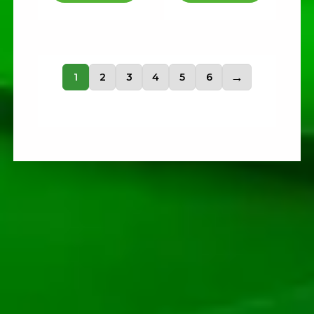
1
2
3
4
5
6
→