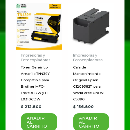
Impresoras y
Impresoras y
Fotocopiadoras
Fotocopiadoras
Tóner Genérico
Caja de
Amarillo TN439Y
Mantenimiento
Compatible para
Original Epson
Brother MFC-
C12C938211 para
L9570CDW y HL-
WorkForce Pro WF-
L9310CDW
C5890
$
212.800
$
156.800
AÑADIR
AÑADIR
AL
AL
CARRITO
CARRITO