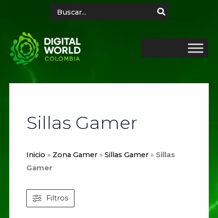
Ir
Search
for:
al
contenido
Sillas Gamer
Inicio
»
Zona Gamer
»
Sillas Gamer
»
Sillas
Gamer
Filtros