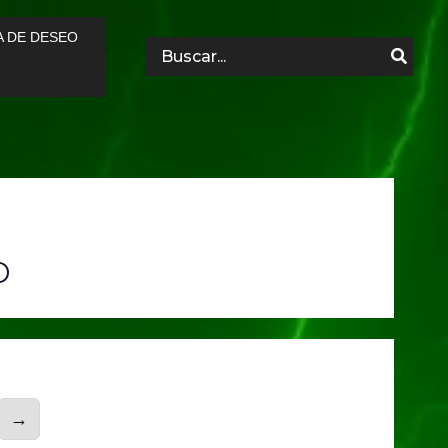
A DE DESEO
Search
for:
o
→