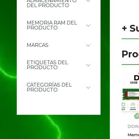
ALMACENAMIENTO
DEL PRODUCTO
r
c
MEMORIA RAM DEL
+
Su
h
PRODUCTO
MARCAS
Pr
ETIQUETAS DEL
PRODUCTO
CATEGORÍAS DEL
PRODUCTO
DDR
Memo