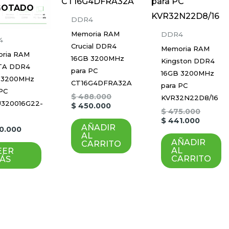
GOTADO
DDR4
Memoria RAM
DDR4
4
Crucial DDR4
Memoria RAM
ria RAM
16GB 3200MHz
Kingston DDR4
TA DDR4
para PC
16GB 3200MHz
 3200MHz
CT16G4DFRA32A
para PC
 PC
$
488.000
KVR32N22D8/16
320016G22-
$
450.000
$
475.000
$
441.000
AÑADIR
0.000
AL
AÑADIR
CARRITO
AL
EER
CARRITO
ÁS