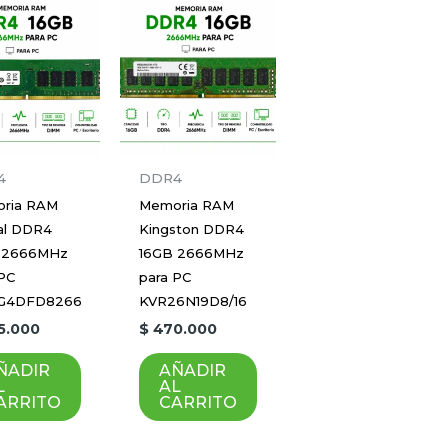
4
DDR4
ria RAM
Memoria RAM
ial DDR4
Kingston DDR4
 2666MHz
16GB 2666MHz
 PC
para PC
G4DFD8266
KVR26N19D8/16
5.000
$
470.000
ÑADIR
AÑADIR
L
AL
ARRITO
CARRITO