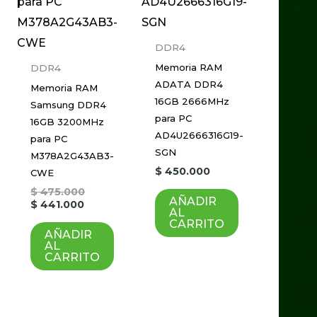
DDR4
Memoria RAM
DDR4
ADATA DDR4
Memoria RAM
16GB 2666MHz
Samsung DDR4
para PC
16GB 3200MHz
AD4U2666316G19-
para PC
SGN
M378A2G43AB3-
$
450.000
CWE
$
475.000
AÑADIR
$
441.000
AL
CARRITO
AÑADIR
AL
CARRITO