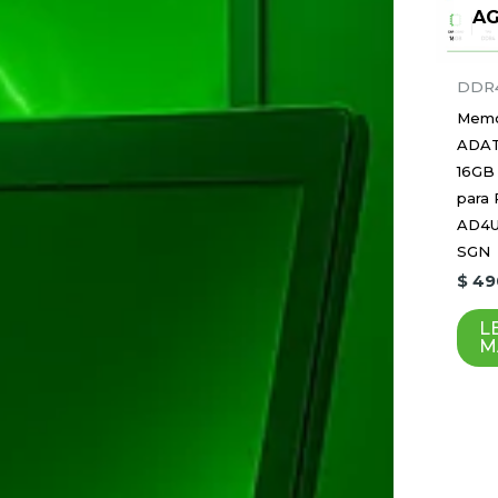
A
DDR
Memo
ADA
16GB
para
AD4U
SGN
$
49
L
M