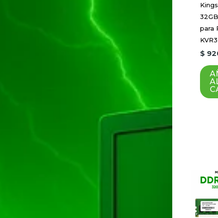
King
32GB
para
KVR3
$
92
A
A
C