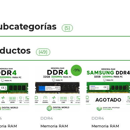
bcategorías
(5)
oductos
(49)
Current
Original
-9%
price
price
is:
was:
$ 855.000.
$ 940.000.
AGOTADO
4
DDR4
DDR4
ria RAM
Memoria RAM
Memoria RAM