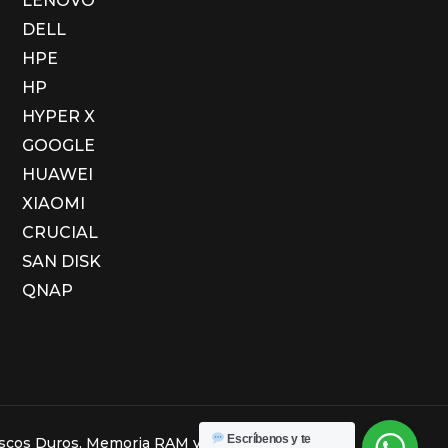
LENOVO
DELL
HPE
HP
HYPER X
GOOGLE
HUAWEI
XIAOMI
CRUCIAL
SAN DISK
QNAP
Escríbenos y te
Discos Duros, Memoria RAM y Computadores.