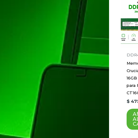
DDR
Memo
Cruc
16GB
para
CT16
$
47
A
A
C