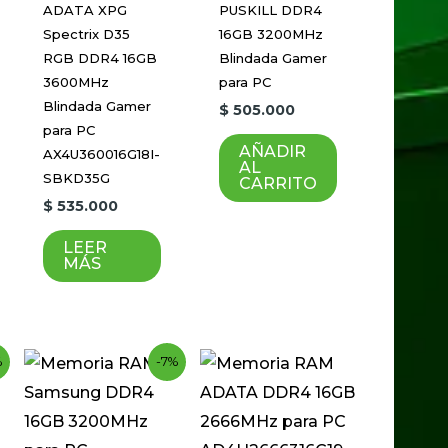
ADATA XPG
PUSKILL DDR4
Spectrix D35
16GB 3200MHz
RGB DDR4 16GB
Blindada Gamer
3600MHz
para PC
Blindada Gamer
$
505.000
para PC
AÑADIR
AX4U360016G18I-
AL
SBKD35G
CARRITO
$
535.000
LEER
MÁS
t
l
Current
Original
%
-7%
price
price
is:
was:
00.
00.
$ 441.000.
$ 475.000.