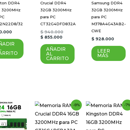
ston DDR4
Crucial DDR4
Samsung DDR4
 3200MHz
32GB 3200MHz
32GB 3200MHz
 PC
para PC
para PC
2N22D8/32
CT32G4DFD832A
M378A4G43AB2-
CWE
0.000
$
940.000
$
855.000
$
928.000
ÑADIR
L
AÑADIR
LEER
ARRITO
AL
MÁS
CARRITO
Current
Original
Curren
Origina
-8%
-7
price
price
price
price
is:
was:
is:
was:
$ 450.000.
$ 488.000.
$ 441.0
$ 475.0