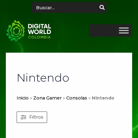
Ir
Search
for:
al
contenido
Nintendo
Inicio
»
Zona Gamer
»
Consolas
»
Nintendo
Filtros