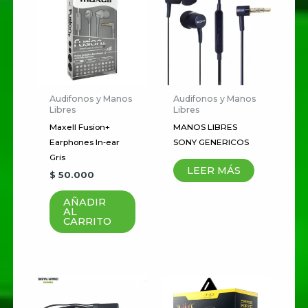
Tu dirección de correo
electrónico no será publicada.
Los campos obligatorios están
marcados con
*
Audifonos y Manos
Audifonos y Manos
Tu
Libres
Libres
puntuación
*
Maxell Fusion+
MANOS LIBRES
Earphones In‑ear
SONY GENERICOS
Gris
Tu valoración
*
LEER MÁS
$
50.000
AÑADIR
AL
CARRITO
Nombre
*