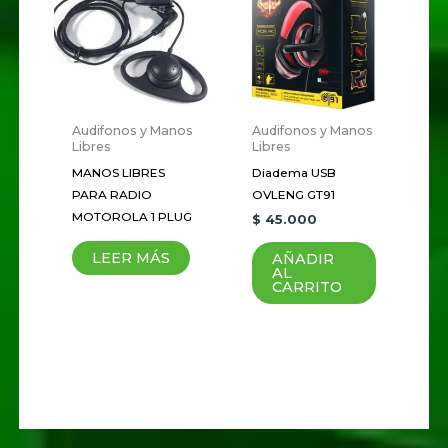
Correo electrónico
*
Guardar mi nombre, correo
electrónico y sitio web en este
Audifonos y Manos
Audifonos y Manos
navegador para la próxima vez
Libres
Libres
que haga un comentario.
MANOS LIBRES
Diadema USB
PARA RADIO
OVLENG GT91
MOTOROLA 1 PLUG
$
45.000
LEER MÁS
AÑADIR
AL
CARRITO