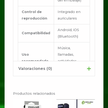
del embalaje)
Control de
Integrado en
reproducción
auriculares
Android, iOS
Compatibilidad
(Bluetooth)
Música,
Uso
llamadas,
recomendado
actividades
diarias
Valoraciones (0)
No hay valoraciones aún.
Productos relacionados
Sé el primero en valorar
“AUDIFONOS S7”