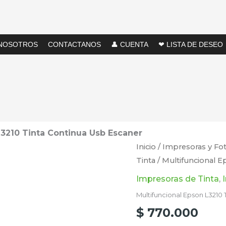
NOSOTROS
CONTACTANOS
👤 CUENTA
❤ LISTA DE DESEO
L3210 Tinta Continua Usb Escaner
Multifuncional
Inicio
/
Impresoras y Fo
Tinta
/ Multifuncional 
Epson
L3210
Impresoras de Tinta
,
Tinta
Multifuncional Epson L3210
Continua
$
770.000
Usb