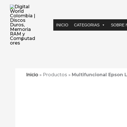
Ir
al
contenido
INICIO
CATEGORIAS
SOBRE 
Inicio
»
Productos
»
Multifuncional Epson 