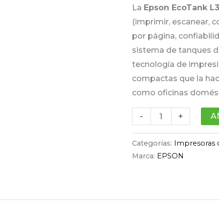
La
Epson EcoTank L
Escaner
(imprimir, escanear, c
cantidad
por página, confiabili
sistema de tanques de
tecnología de impresi
compactas que la hac
como oficinas domést
-
+
A
Categorías:
Impresoras 
Marca:
EPSON