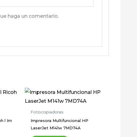
que haga un comentario.
Fotocopiadoras
h l Im
Impresora Multifuncional HP
LaserJet M141w 7MD74A