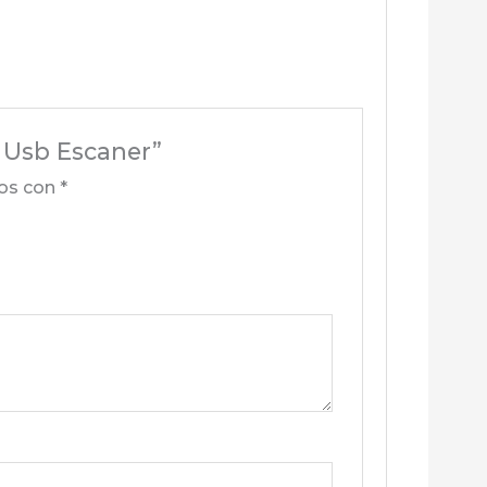
a Usb Escaner”
dos con
*