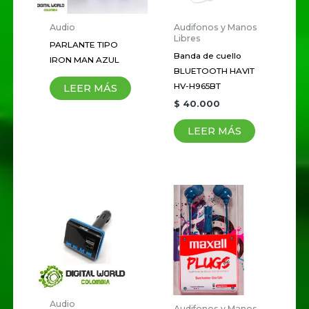
marcados con
*
Audio
Audifonos y Manos
Tu
Libres
PARLANTE TIPO
puntuación
*
Banda de cuello
IRON MAN AZUL
BLUETOOTH HAVIT
HV-H965BT
Tu valoración
*
LEER MÁS
$
40.000
LEER MÁS
Nombre
*
Correo electrónico
*
Guardar mi nombre, correo
Audio
Audifonos y Manos