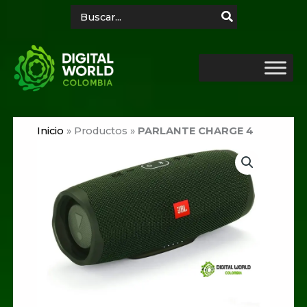
Ir
Search
for:
al
contenido
Inicio
»
Productos
»
PARLANTE CHARGE 4