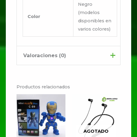
Negro
(modelos
Color
disponibles en
varios colores)
Valoraciones (0)
No hay valoraciones aún.
Productos relacionados
Sé el primero en valorar
“PARLANTE CHARGE 4”
Tu dirección de correo
electrónico no será publicada.
Los campos obligatorios están
AGOTADO