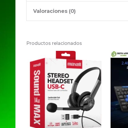
Valoraciones (0)
No hay valoraciones aún.
Productos relacionados
Sé el primero en valorar “
Tu dirección de correo electrónico no 
Tu puntuación
*
Tu valoración
*