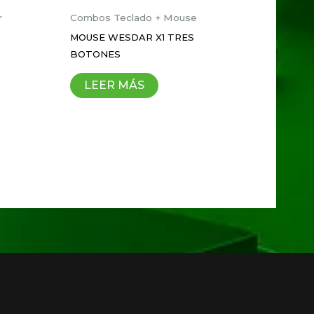
r
Combos Teclado + Mouse
MOUSE WESDAR X1 TRES
BOTONES
que haga un comentario.
LEER MÁS