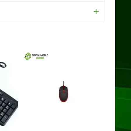
dos con
*