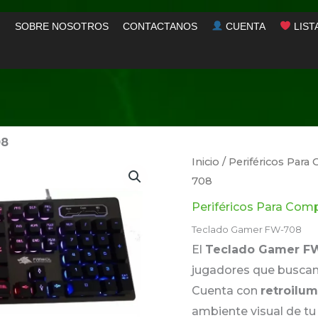
SOBRE NOSOTROS
CONTACTANOS
CUENTA
LIST
08
Inicio
/
Periféricos Par
708
Periféricos Para Com
Teclado Gamer FW-708
El
Teclado Gamer F
jugadores que buscan 
Cuenta con
retroilu
ambiente visual de tu 