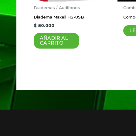
Nombre
*
Diademas / Audífonos
Combo
Diadema Maxell HS-USB
Combo
$
80.000
Guardar mi nombre, correo electrón
LE
AÑADIR AL
CARRITO