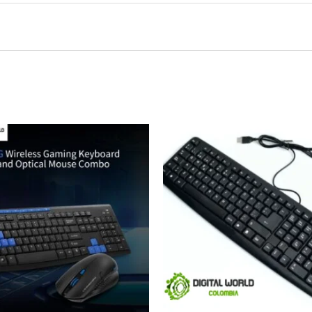
Teclado Gamer FW-708”
será publicada.
Los campos obligatorios están marca