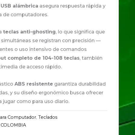
 USB alámbrica
asegura respuesta rápida y
ía de computadores.
ra
teclas anti-ghosting
, lo que significa que
 simultáneas se registran con precisión —
igentes o uso intensivo de comandos
out completo de 104-108 teclas
, también
timedia de acceso rápido.
ástico
ABS resistente
garantiza durabilidad
das, y su diseño ergonómico busca ofrecer
 jugar como para uso diario.
 Para Computador
,
Teclados
 COLOMBIA