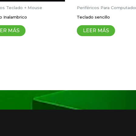
Correo electrónico
*
s Teclado + Mouse
Periféricos Para Computado
 Inalambrico
Teclado sencillo
ico y sitio web en este navegador para la próxima vez 
ER MÁS
LEER MÁS