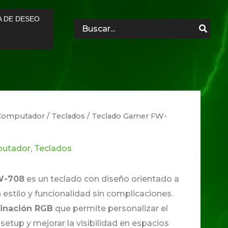
A DE DESEO
Search
for:
a Computador
/
Teclados
/ Teclado Gamer FW-
putador
,
Teclados
W-708
es un teclado con diseño orientado a
estilo y funcionalidad sin complicaciones.
minación RGB
que permite personalizar el
setup y mejorar la visibilidad en espacios