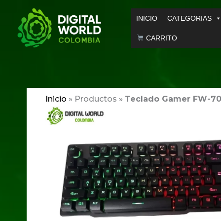
Ir
INICIO
CATEGORIAS
al
contenido
CARRITO
Inicio
»
Productos
»
Teclado Gamer FW-7