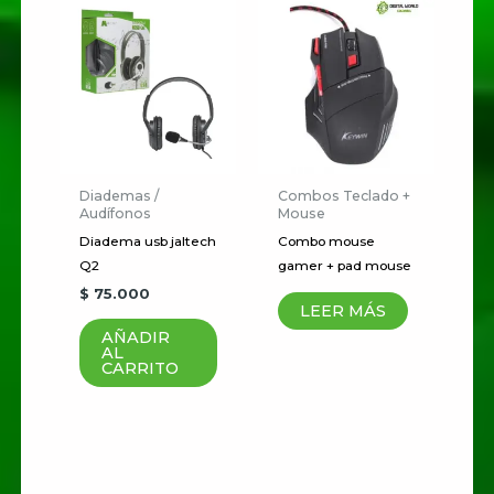
Nombre
*
Correo electrónico
*
Diademas /
Combos Teclado +
Audífonos
Mouse
Diadema usb jaltech
Combo mouse
Guardar mi nombre, correo
Q2
gamer + pad mouse
electrónico y sitio web en este
$
75.000
LEER MÁS
navegador para la próxima vez
AÑADIR
que haga un comentario.
AL
CARRITO