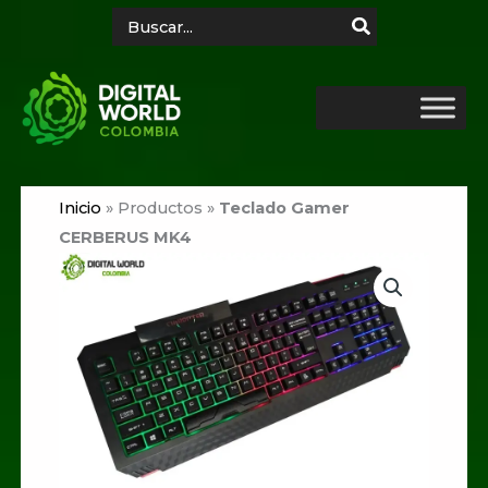
Ir
Search
for:
al
contenido
Inicio
»
Productos
»
Teclado Gamer
CERBERUS MK4