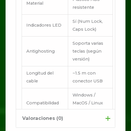
Material
resistente
Sí (Num Lock,
Indicadores LED
Caps Lock)
Soporta varias
Antighosting
teclas (según
versión)
Longitud del
~1.5 m con
cable
conector USB
Windows /
Compatibilidad
MacOS / Linux
(Plug & Play)
Valoraciones (0)
Uso
Gaming, oficina