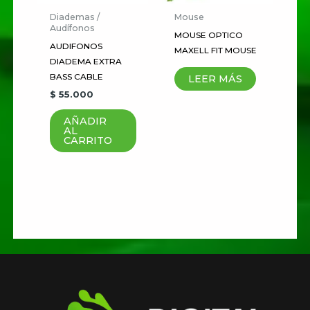
Diademas /
Mouse
Audífonos
MOUSE OPTICO
Guardar mi nombre, correo
AUDIFONOS
MAXELL FIT MOUSE
electrónico y sitio web en este
DIADEMA EXTRA
BASS CABLE
LEER MÁS
navegador para la próxima vez
$
55.000
que haga un comentario.
AÑADIR
AL
CARRITO