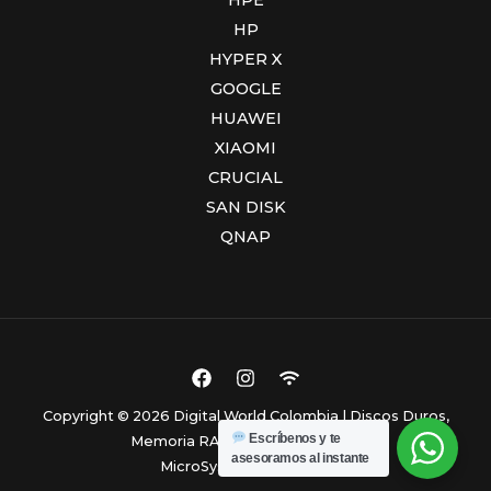
HP
HYPER X
GOOGLE
HUAWEI
XIAOMI
CRUCIAL
SAN DISK
QNAP
Copyright © 2026 Digital World Colombia | Discos Duros,
Escríbenos y te
Memoria RAM y Computadores.
asesoramos al instante
MicroSystem Colombia.