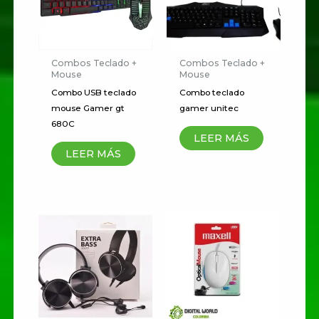
Tu dirección de correo
electrónico no será publicada.
Los campos obligatorios están
marcados con
*
Combos Teclado +
Combos Teclado +
Mouse
Mouse
Tu
Combo USB teclado
Combo teclado
mouse Gamer gt
gamer unitec
puntuación
*
680C
LEER MÁS
Tu valoración
*
LEER MÁS
Nombre
*
Correo electrónico
*