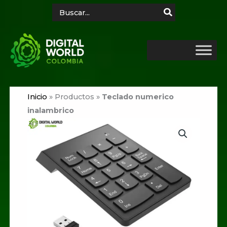
Ir
Search
for:
al
contenido
Inicio
»
Productos
»
Teclado numerico
inalambrico