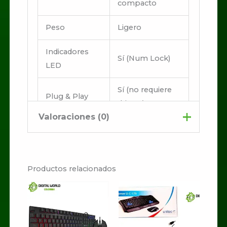
compacto
Peso
Ligero
Indicadores
Sí (Num Lock)
LED
Sí (no requiere
Plug & Play
drivers)
Valoraciones (0)
No hay valoraciones aún.
Productos relacionados
Sé el primero en valorar
“Teclado numerico
inalambrico”