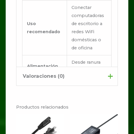
Conectar
computadoras
Uso
de escritorio a
recomendado
redes WiFi
domésticas o
de oficina
Desde ranura
Alimentación
PCI Express
Valoraciones (0)
12 × 6 cm
Dimensiones
(tarjeta
No hay valoraciones aún.
aproximadas
completa con
Productos relacionados
bracket)
Sé el primero en valorar
Según
“TARJETA PCI EXPRESS
Garantía
fabricante
WIFI 300MBS”