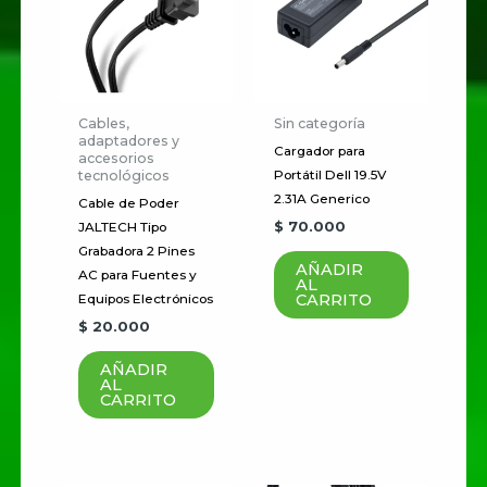
Tu dirección de correo
electrónico no será publicada.
Los campos obligatorios están
marcados con
*
Cables,
Sin categoría
adaptadores y
Cargador para
accesorios
Tu
tecnológicos
Portátil Dell 19.5V
puntuación
*
2.31A Generico
Cable de Poder
$
70.000
JALTECH Tipo
Tu valoración
*
Grabadora 2 Pines
AÑADIR
AC para Fuentes y
AL
CARRITO
Equipos Electrónicos
$
20.000
AÑADIR
AL
Nombre
*
CARRITO