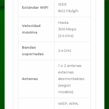
IEEE
Estándar WiFi
802.11b/g/n
Hasta
Velocidad
300 Mbps
máxima
(2.4 GHz)
Bandas
2.4 GHz
soportadas
1 o 2 antenas
externas
Antenas
desmontables
(según
modelo)
WEP, WPA,