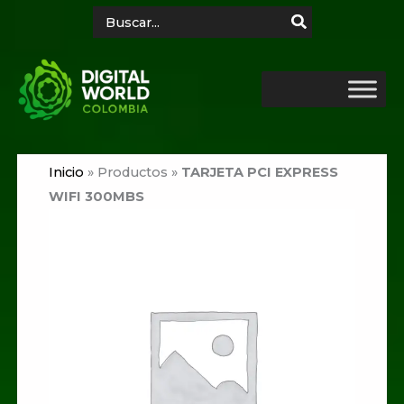
Ir
Search
for:
al
contenido
Inicio
»
Productos
»
TARJETA PCI EXPRESS
WIFI 300MBS