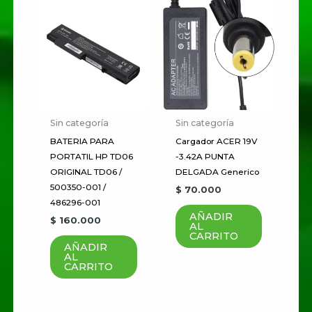
Correo electrónico
*
Guardar mi nombre, correo
electrónico y sitio web en este
navegador para la próxima vez
que haga un comentario.
Sin categoría
Sin categoría
BATERIA PARA
Cargador ACER 19V
PORTATIL HP TD06
-3.42A PUNTA
ORIGINAL TD06 /
DELGADA Generico
500350-001 /
$
70.000
486296-001
AÑADIR
$
160.000
AL
CARRITO
AÑADIR
AL
CARRITO