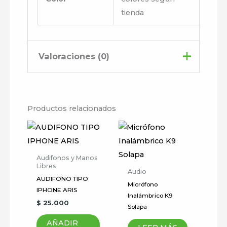
tienda
Valoraciones (0)
No hay valoraciones aún.
Productos relacionados
Sé el primero en valorar
“AUDIFONOS
BLUETOOTH CR327”
Audifonos y Manos
Libres
Tu dirección de correo
Audio
AUDIFONO TIPO
electrónico no será publicada.
Micrófono
IPHONE ARIS
Los campos obligatorios están
Inalámbrico K9
$
25.000
Solapa
marcados con
*
AÑADIR