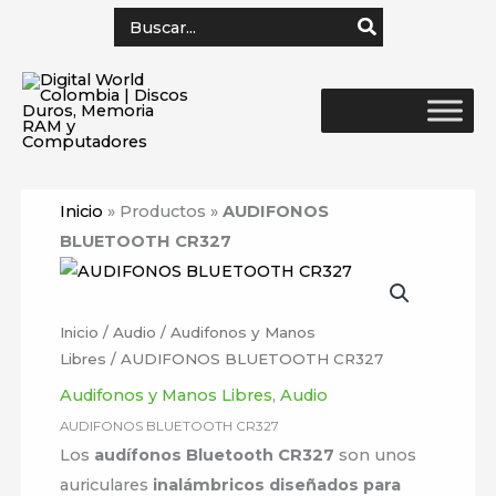
Ir
Search
for:
al
contenido
Inicio
»
Productos
»
AUDIFONOS
BLUETOOTH CR327
Inicio
/
Audio
/
Audifonos y Manos
Libres
/ AUDIFONOS BLUETOOTH CR327
Audifonos y Manos Libres
,
Audio
AUDIFONOS BLUETOOTH CR327
Los
audífonos Bluetooth CR327
son unos
auriculares
inalámbricos diseñados para