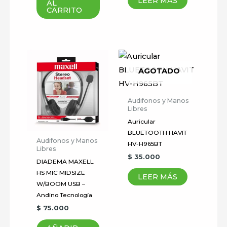
LEER MÁS
AL
Tu
CARRITO
puntuación
*
Tu valoración
*
AGOTADO
Audifonos y Manos
Libres
Nombre
*
Auricular
BLUETOOTH HAVIT
Audifonos y Manos
HV-H965BT
Libres
Correo electrónico
*
$
35.000
DIADEMA MAXELL
HS MIC MIDSIZE
LEER MÁS
W/BOOM USB –
Andino Tecnología
Guardar mi nombre, correo
$
75.000
electrónico y sitio web en este
navegador para la próxima vez