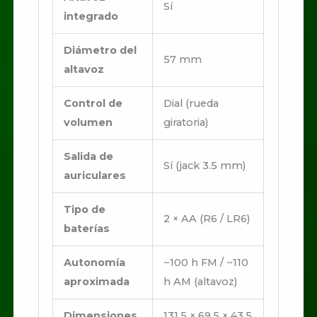
Sí
integrado
Diámetro del
57 mm
altavoz
Control de
Dial (rueda
volumen
giratoria)
Salida de
Sí (jack 3.5 mm)
auriculares
Tipo de
2 × AA (R6 / LR6)
baterías
Autonomía
~100 h FM / ~110
aproximada
h AM (altavoz)
Dimensiones
131,5 × 69,5 × 43,5