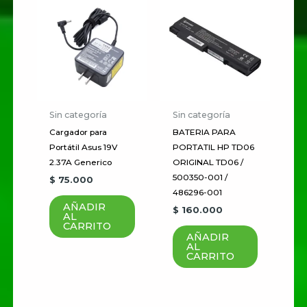
“RADIO SONY ICF-P36”
Tu dirección de correo
electrónico no será publicada.
Los campos obligatorios están
marcados con
*
Sin categoría
Sin categoría
Tu
Cargador para
BATERIA PARA
puntuación
*
Portátil Asus 19V
PORTATIL HP TD06
2.37A Generico
ORIGINAL TD06 /
Tu valoración
*
500350-001 /
$
75.000
486296-001
AÑADIR
$
160.000
AL
CARRITO
AÑADIR
AL
CARRITO
Nombre
*