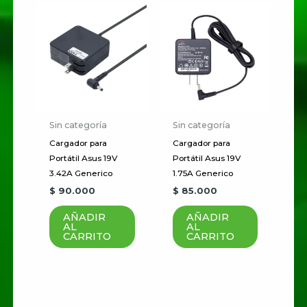
Correo electrónico
*
Guardar mi nombre, correo
electrónico y sitio web en este
navegador para la próxima vez
Sin categoría
Sin categoría
que haga un comentario.
Cargador para
Cargador para
Portátil Asus 19V
Portátil Asus 19V
3.42A Generico
1.75A Generico
$
90.000
$
85.000
AÑADIR
AÑADIR
AL
AL
CARRITO
CARRITO