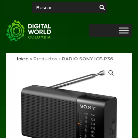
Ir
Search
for:
al
contenido
Inicio
»
Productos
»
RADIO SONY ICF-P36