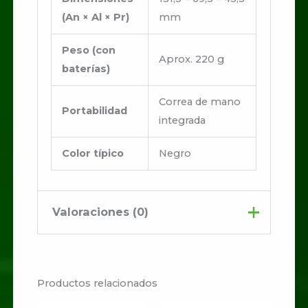
(An × Al × Pr)
mm
Peso (con
Aprox. 220 g
baterías)
Correa de mano
Portabilidad
integrada
Color típico
Negro
Valoraciones (0)
No hay valoraciones aún.
Productos relacionados
Sé el primero en valorar