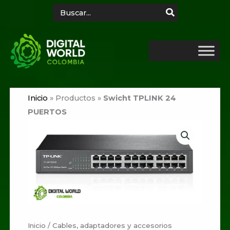
Ir
Search
for:
al
contenido
Inicio
»
Productos
»
Swicht TPLINK 24
PUERTOS
Inicio
/
Cables, adaptadores y accesorios