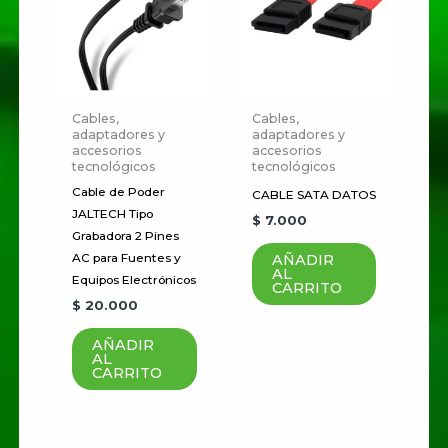
Correo electrónico
*
Guardar mi nombre, correo
electrónico y sitio web en este
Cables,
Cables,
adaptadores y
adaptadores y
navegador para la próxima vez
accesorios
accesorios
que haga un comentario.
tecnológicos
tecnológicos
Cable de Poder
CABLE SATA DATOS
JALTECH Tipo
$
7.000
Grabadora 2 Pines
AÑADIR
AC para Fuentes y
AL
Equipos Electrónicos
CARRITO
$
20.000
AÑADIR
AL
CARRITO