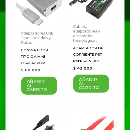
Tu dirección de correo
electrónico no será publicada.
Los campos obligatorios están
Cables,
adaptadores y
marcados con
*
Adaptadores USB
accesorios
Tipo C a Video y
tecnológicos
Datos
Tu
ADAPTADOR DE
CONVERTIDOR
puntuación
*
CORRIENTE PSP
TIPO C A MINI
Ref:PSP-N100B
DISPLAY PORT
Tu valoración
*
$
43.000
$
60.000
AÑADIR
AÑADIR
AL
AL
CARRITO
CARRITO
Nombre
*