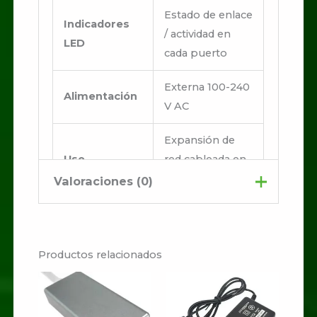
Estado de enlace
Indicadores
/ actividad en
LED
cada puerto
Externa 100-240
Alimentación
V AC
Expansión de
Uso
red cableada en
recomendado
hogares, oficinas
Valoraciones (0)
o negocios
No hay valoraciones aún.
Productos relacionados
Sé el primero en valorar
“Swicht TPLINK 24
PUERTOS”