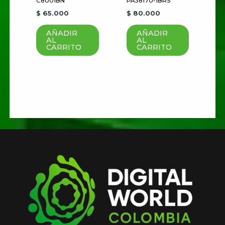
C8001BN
PA3817U-1BRS
$
65.000
$
80.000
AÑADIR
AÑADIR
AL
AL
CARRITO
CARRITO