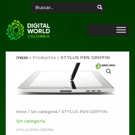
Ir
Search
for:
al
contenido
Inicio
»
Productos
»
STYLUS PEN GRIFFIN
Inicio
/
Sin categoría
/ STYLUS PEN GRIFFIN
Sin categoría
STYLUS PEN GRIFFIN