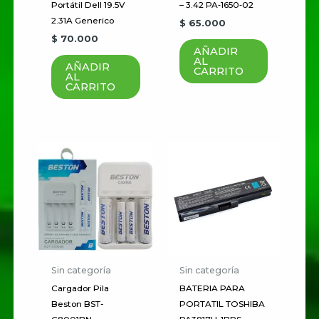
puntuación
*
Portátil Dell 19.5V
– 3.42 PA‑1650‑02
2.31A Generico
$
65.000
Tu valoración
*
$
70.000
AÑADIR
AL
AÑADIR
CARRITO
AL
CARRITO
Nombre
*
Correo electrónico
*
Guardar mi nombre, correo
electrónico y sitio web en este
Sin categoría
Sin categoría
navegador para la próxima vez
Cargador Pila
BATERIA PARA
Beston BST-
PORTATIL TOSHIBA
que haga un comentario.