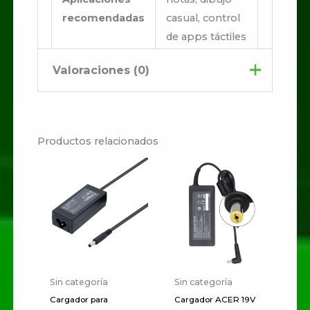
recomendadas
casual, control
de apps táctiles
Valoraciones (0)
Limitada por el
Garantía
fabricante (varía
por vendedor)
No hay valoraciones aún.
Productos relacionados
Sé el primero en valorar
“STYLUS PEN GRIFFIN”
Tu dirección de correo
electrónico no será publicada.
Los campos obligatorios están
marcados con
*
Sin categoría
Sin categoría
Tu
Cargador para
Cargador ACER 19V