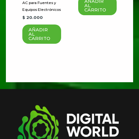
AÑADIR
AC para Fuentes y
AL
CARRITO
Equipos Electrónicos
$
20.000
AÑADIR
AL
CARRITO