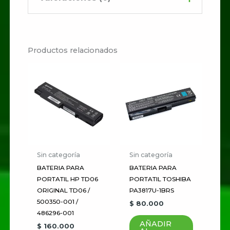
No hay valoraciones aún.
Productos relacionados
Sé el primero en valorar
“Microsoft surface pro
12V -3.6A”
Tu dirección de correo
electrónico no será publicada.
Los campos obligatorios están
marcados con
*
Sin categoría
Sin categoría
BATERIA PARA
BATERIA PARA
Tu
PORTATIL HP TD06
PORTATIL TOSHIBA
puntuación
*
ORIGINAL TD06 /
PA3817U-1BRS
500350-001 /
$
80.000
486296-001
Tu valoración
*
AÑADIR
$
160.000