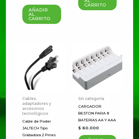
AL
CARRITO
AÑADIR
AL
CARRITO
Nombre
*
Correo electrónico
*
Guardar mi nombre, correo
electrónico y sitio web en este
Cables,
Sin categoría
navegador para la próxima vez
adaptadores y
CARGADOR
accesorios
que haga un comentario.
tecnológicos
BESTON PARA 8
BATERIAS AA Y AAA
Cable de Poder
$
60.000
JALTECH Tipo
Grabadora 2 Pines