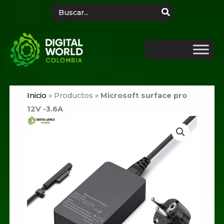
Ir
Search
for:
al
contenido
Inicio
»
Productos
»
Microsoft surface pro
12V -3.6A