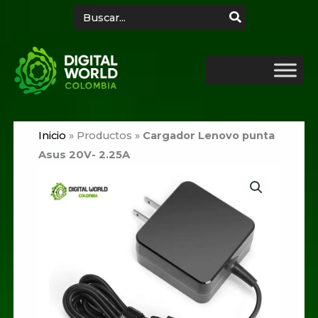
Ir
Search
for:
al
contenido
Inicio
»
Productos
»
Cargador Lenovo punta
Asus 20V- 2.25A