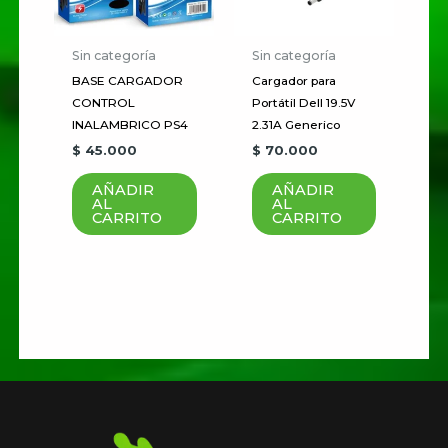
Guardar mi nombre, correo
Sin categoría
Sin categoría
electrónico y sitio web en este
BASE CARGADOR
Cargador para
navegador para la próxima vez
CONTROL
Portátil Dell 19.5V
que haga un comentario.
INALAMBRICO PS4
2.31A Generico
$
45.000
$
70.000
AÑADIR
AÑADIR
AL
AL
CARRITO
CARRITO