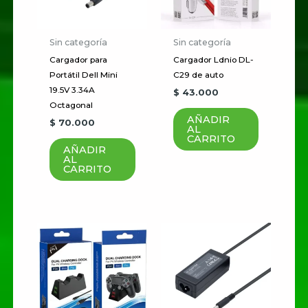
electrónico no será publicada.
Los campos obligatorios están
marcados con
*
Sin categoría
Sin categoría
Cargador para
Cargador Ldnio DL-
Tu
Portátil Dell Mini
C29 de auto
puntuación
*
19.5V 3.34A
$
43.000
Octagonal
AÑADIR
Tu valoración
*
$
70.000
AL
CARRITO
AÑADIR
AL
CARRITO
Nombre
*
Correo electrónico
*