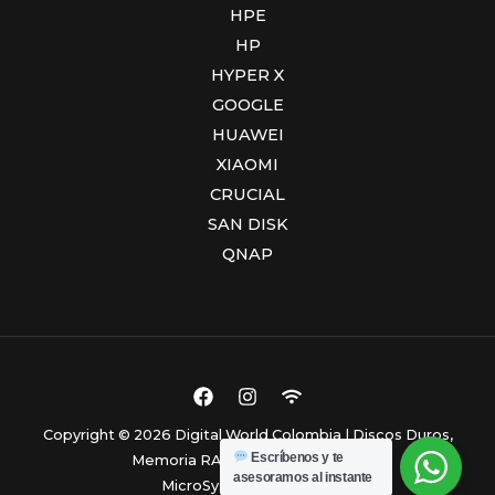
HPE
HP
HYPER X
GOOGLE
HUAWEI
XIAOMI
CRUCIAL
SAN DISK
QNAP
Copyright © 2026 Digital World Colombia | Discos Duros,
Escríbenos y te
Memoria RAM y Computadores.
asesoramos al instante
MicroSystem Colombia.