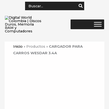
Ir
Search
for:
al
contenido
Inicio
»
Productos
»
CARGADOR PARA
CARROS WESDAR 3.4A