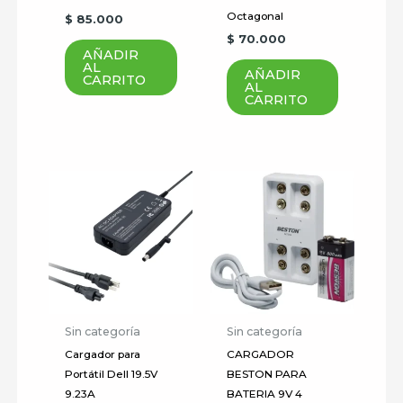
Octagonal
$
85.000
Tu valoración
*
$
70.000
AÑADIR
AL
AÑADIR
CARRITO
AL
CARRITO
Nombre
*
Correo electrónico
*
Guardar mi nombre, correo
Sin categoría
Sin categoría
electrónico y sitio web en este
Cargador para
CARGADOR
navegador para la próxima vez
Portátil Dell 19.5V
BESTON PARA
que haga un comentario.
9.23A
BATERIA 9V 4