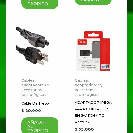
CARRITO
CARRITO
Tu valoración
*
Nombre
*
Correo electrónico
*
Cables,
Cables,
adaptadores y
adaptadores y
accesorios
accesorios
Guardar mi nombre, correo
tecnológicos
tecnológicos
ADAPTADOR IPEGA
electrónico y sitio web en este
Cable De Trebol
PARA CONTROLES
$
20.000
navegador para la próxima vez
EN SWITCH Y PC
que haga un comentario.
AÑADIR
Ref:9132
AL
$
53.000
CARRITO