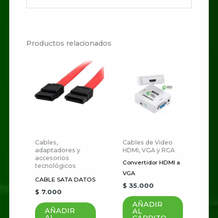
No hay valoraciones aún.
Productos relacionados
Sé el primero en valorar
“ADAPTADOR DE
CORRIENTE PARA
NINTENDO 3DS SND-
3016”
Tu dirección de correo
electrónico no será publicada.
Cables,
Cables de Video
adaptadores y
HDMI, VGA y RCA
Los campos obligatorios están
accesorios
Convertidor HDMI a
tecnológicos
marcados con
*
VGA
CABLE SATA DATOS
$
35.000
Tu
$
7.000
puntuación
*
AÑADIR
AÑADIR
AL
AL