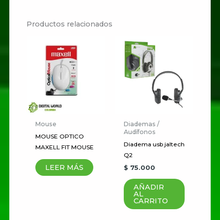
No hay valoraciones aún.
productividad
Productos relacionados
Sé el primero en valorar
“MOUSE GAMER
JALTECH G06”
Tu dirección de correo
electrónico no será publicada.
Los campos obligatorios están
marcados con
*
Mouse
Diademas /
Audífonos
MOUSE OPTICO
Tu
Diadema usb jaltech
MAXELL FIT MOUSE
Q2
puntuación
*
LEER MÁS
$
75.000
Tu valoración
*
AÑADIR
AL
CARRITO