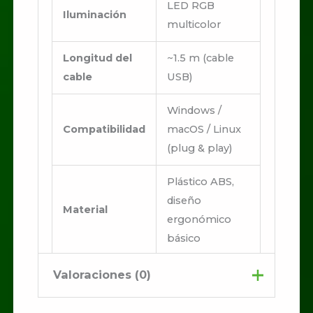
LED RGB
Iluminación
multicolor
Longitud del
~1.5 m (cable
cable
USB)
Windows /
Compatibilidad
macOS / Linux
(plug & play)
Plástico ABS,
diseño
Material
ergonómico
básico
Juegos
Valoraciones (0)
casuales,
Uso
navegación y