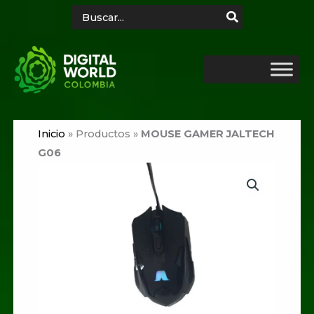
Ir
Search
for:
al
contenido
Inicio
»
Productos
»
MOUSE GAMER JALTECH
G06