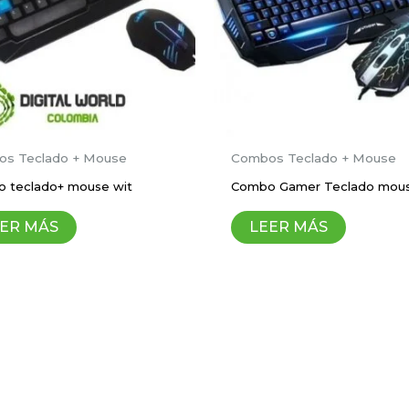
Correo electrónico
*
s Teclado + Mouse
Combos Teclado + Mouse
 teclado+ mouse wit
Combo Gamer Teclado mou
ico y sitio web en este navegador para la próxima vez 
ER MÁS
LEER MÁS