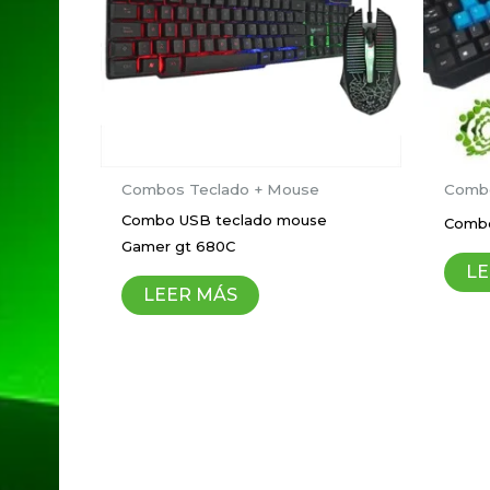
Tu valoración
*
Nombre
*
Combos Teclado + Mouse
Combo
Combo USB teclado mouse
Combo
Gamer gt 680C
Guardar mi nombre, correo electrón
LE
LEER MÁS