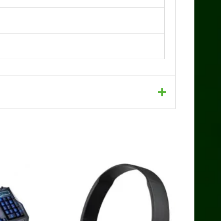
dos con
*