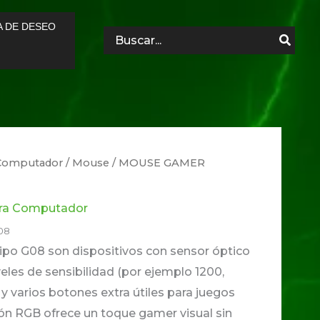
A DE DESEO
Search
for:
a Computador
/
Mouse
/ MOUSE GAMER
ara Computador
08
po G08 son dispositivos con sensor óptico
veles de sensibilidad (por ejemplo 1200,
y varios botones extra útiles para juegos
ión RGB ofrece un toque gamer visual sin