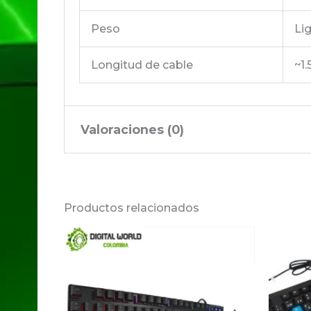
Peso
Lig
Longitud de cable
~1.
Valoraciones (0)
No hay valoraciones aún.
Productos relacionados
Sé el primero en valorar 
Tu dirección de correo electrónico no 
Tu puntuación
*