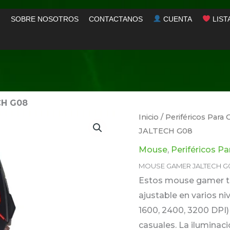
SOBRE NOSOTROS
CONTACTANOS
CUENTA
LIST
H G08
Inicio
/
Periféricos Par
JALTECH G08
Mouse
,
Periféricos P
MOUSE GAMER JALTECH G
Estos mouse gamer ti
ajustable en varios ni
1600, 2400, 3200 DPI) 
casuales. La iluminac