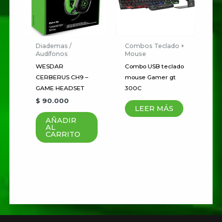
Correo electrónico
*
Diademas /
Combos Teclado +
Audífonos
Mouse
Guardar mi nombre, correo
WESDAR
Combo USB teclado
electrónico y sitio web en este
CERBERUS CH9 –
mouse Gamer gt
navegador para la próxima vez
GAME HEADSET
300C
$
90.000
que haga un comentario.
LEER MÁS
AÑADIR
AL
CARRITO