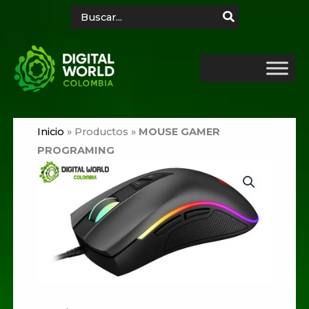
Ir
Search
for:
al
contenido
Inicio
»
Productos
»
MOUSE GAMER
PROGRAMING