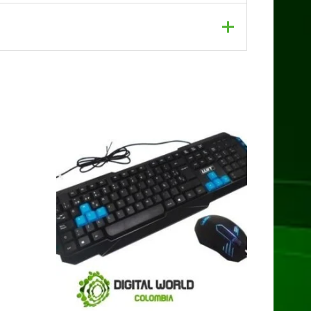
EY”
dos con
*