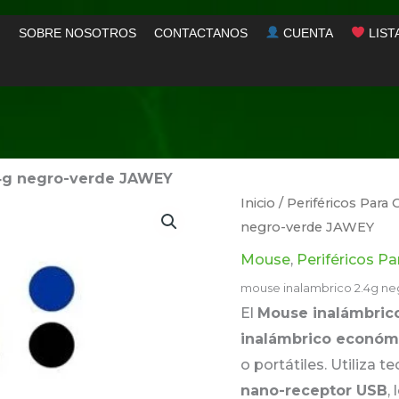
SOBRE NOSOTROS
CONTACTANOS
CUENTA
LIST
4g negro-verde JAWEY
Inicio
/
Periféricos Par
negro-verde JAWEY
Mouse
,
Periféricos P
mouse inalambrico 2.4g n
El
Mouse inalámbric
inalámbrico económ
o portátiles. Utiliza t
nano-receptor USB
,