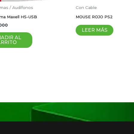
Correo electrónico
*
mas / Audífonos
Con Cable
ma Maxell HS-USB
MOUSE ROJO PS2
000
ico y sitio web en este navegador para la próxima vez 
LEER MÁS
ADIR AL
ARRITO