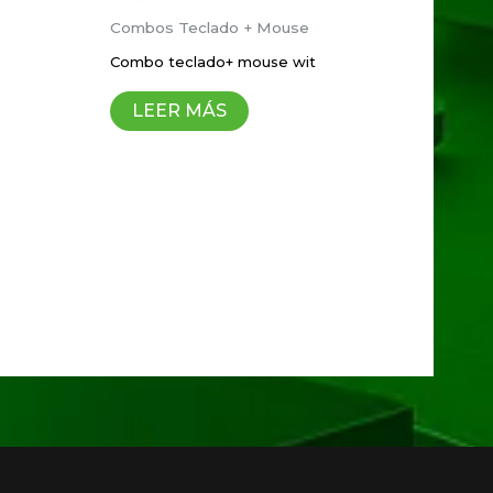
Combos Teclado + Mouse
Combo teclado+ mouse wit
que haga un comentario.
LEER MÁS