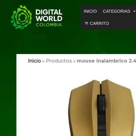
Ir
INICIO
CATEGORIAS
al
contenido
CARRITO
Inicio
»
Productos
»
mouse inalambrico 2.