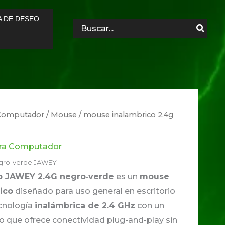
A DE DESEO
Search
for:
a Computador
/
Mouse
/ mouse inalambrico 2.4g
ara Computador
egro-verde JAWEY
o JAWEY 2.4G negro‑verde
es un
mouse
ico
diseñado para uso general en escritorio
ecnología
inalámbrica de 2.4 GHz
con un
 lo que ofrece conectividad plug-and-play sin