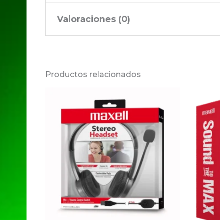
Valoraciones (0)
No hay valoraciones aún.
Productos relacionados
Sé el primero en valorar “
Tu dirección de correo electrónico no 
Tu puntuación
*
Tu valoración
*