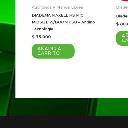
Nombre
*
Audifonos y Manos Libres
Diade
DIADEMA MAXELL HS MIC
Diade
MIDSIZE W/BOOM USB – Andino
$
80.
Guardar mi nombre, correo electrón
Tecnología
AÑ
$
75.000
C
AÑADIR AL
CARRITO