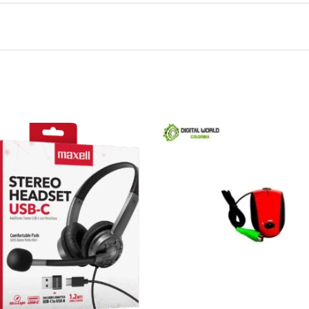
mouse inalambrico 2.4g negro-verde JAW
será publicada.
Los campos obligatorios están marca