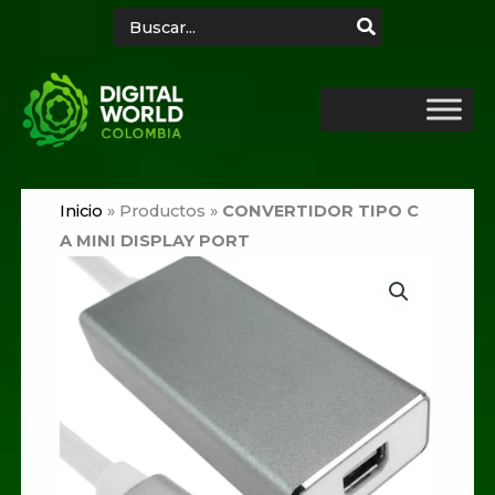
Ir
Search
for:
al
contenido
Inicio
»
Productos
»
CONVERTIDOR TIPO C
A MINI DISPLAY PORT
CONVERTIDOR
TIPO
C
A
MINI
DISPLAY
PORT
cantidad