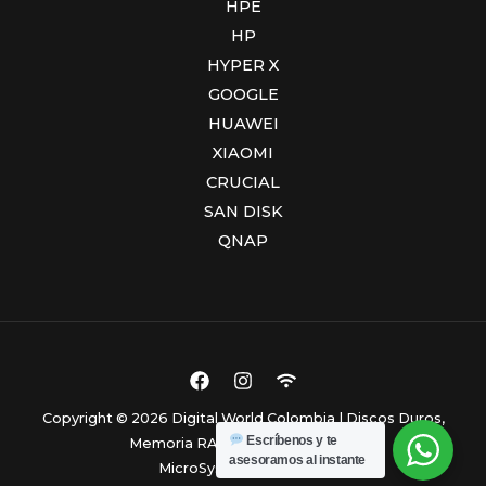
HPE
HP
HYPER X
GOOGLE
HUAWEI
XIAOMI
CRUCIAL
SAN DISK
QNAP
Copyright © 2026 Digital World Colombia | Discos Duros,
Escríbenos y te
Memoria RAM y Computadores.
asesoramos al instante
MicroSystem Colombia.