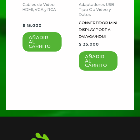
Cables de Video
Adaptadores USB
que haga un comentario.
HDMI, VGA y RCA
Tipo C a Video y
Datos
CONVERTIDOR MINI
$
15.000
DISPLAY PORT A
DVI/VGA/HDMI
AÑADIR
AL
$
35.000
CARRITO
AÑADIR
AL
CARRITO