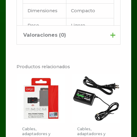
Dimensiones
Compacto
Peso
Ligero
Valoraciones (0)
No hay valoraciones aún.
Productos relacionados
Sé el primero en valorar
“CONVERTIDOR TIPO C
A MINI DISPLAY PORT”
Tu dirección de correo
electrónico no será publicada.
Los campos obligatorios están
marcados con
*
Cables,
Cables,
adaptadores y
adaptadores y