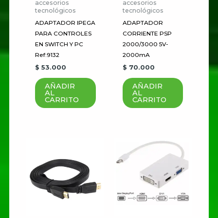
accesorios
accesorios
Tu
tecnológicos
tecnológicos
puntuación
*
ADAPTADOR IPEGA
ADAPTADOR
PARA CONTROLES
CORRIENTE PSP
Tu valoración
*
EN SWITCH Y PC
2000/3000 5V-
Ref:9132
2000mA
$
53.000
$
70.000
AÑADIR
AÑADIR
AL
AL
CARRITO
CARRITO
Nombre
*
Correo electrónico
*
Guardar mi nombre, correo
electrónico y sitio web en este
navegador para la próxima vez