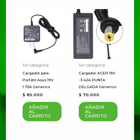
Nombre
*
Correo electrónico
*
Guardar mi nombre, correo
electrónico y sitio web en este
Sin categoría
Sin categoría
navegador para la próxima vez
Cargador para
Cargador ACER 19V
Portátil Asus 19V
-3.42A PUNTA
que haga un comentario.
1.75A Generico
DELGADA Generico
$
85.000
$
70.000
AÑADIR
AÑADIR
AL
AL
CARRITO
CARRITO