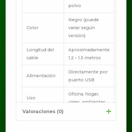
polvo
Negro (puede
Color
variar según
versión)
Longitud del
Aproximadamente
cable
1.2 – 1.5 metros
Directamente por
Alimentación
puerto USB
Oficina, hogar,
Uso
viajes, ambientes
recomendado
industriales ligeros
Valoraciones (0)
No hay valoraciones aún.