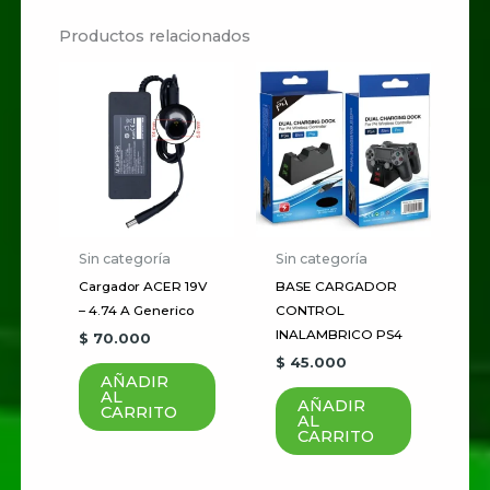
Productos relacionados
Sé el primero en valorar
“Teclado Flexible Wit”
Tu dirección de correo
electrónico no será publicada.
Los campos obligatorios están
marcados con
*
Sin categoría
Sin categoría
Tu
Cargador ACER 19V
BASE CARGADOR
puntuación
*
– 4.74 A Generico
CONTROL
INALAMBRICO PS4
$
70.000
Tu valoración
*
$
45.000
AÑADIR
AL
AÑADIR
CARRITO
AL
CARRITO