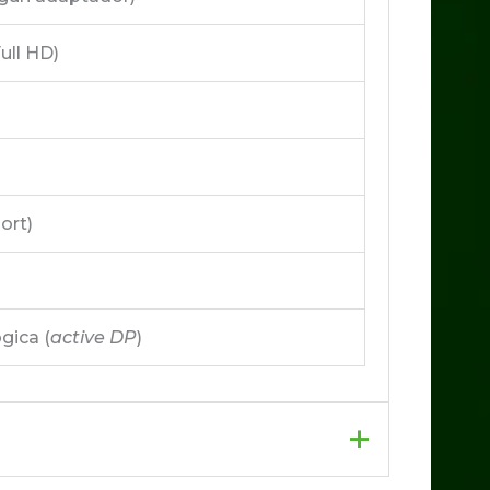
ull HD)
ort)
gica (
active DP
)