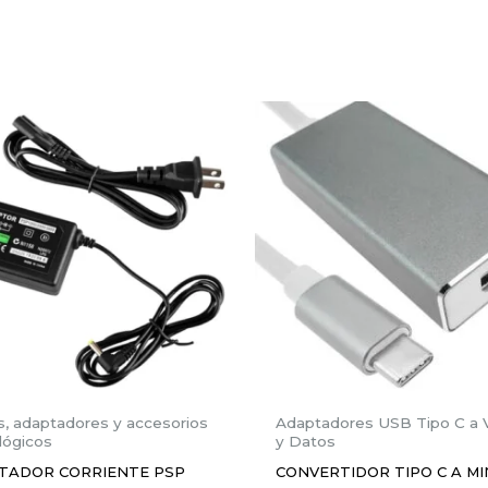
“CONVERTIDOR DISPLAY PORT A VGA”
será publicada.
Los campos obligatorios están marca
Correo electrónico
*
s, adaptadores y accesorios
Adaptadores USB Tipo C a 
lógicos
y Datos
TADOR CORRIENTE PSP
CONVERTIDOR TIPO C A MI