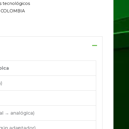
s tecnológicos
 COLOMBIA
pica
)
al → analógica)
egún adaptador)