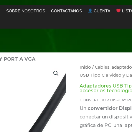
SOBRE NOSOTROS
CONTACTANOS
CUENTA
LIST
Y PORT A VGA
Inicio
/
Cables, adaptado
USB Tipo C a Video y D
Adaptadores USB Tipo
accesorios tecnológi
CONVERTIDOR DISPLAY PO
Un
convertidor Disp
conectar un dispositi
gráfica de PC, una lap