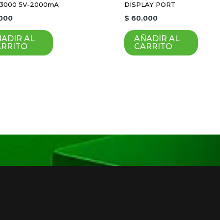
ico y sitio web en este navegador para la próxima vez 
/3000 5V-2000mA
DISPLAY PORT
000
$
60.000
ADIR AL
AÑADIR AL
ARRITO
CARRITO