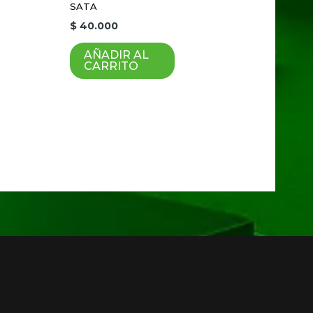
que haga un comentario.
SATA
$
40.000
AÑADIR AL
CARRITO