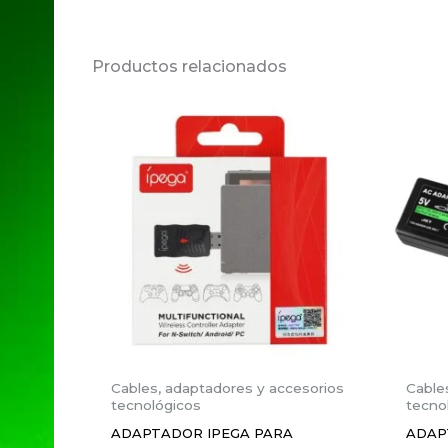
No hay valoraciones aún.
Productos relacionados
Sé el primero en valorar 
Tu dirección de correo electrónico no 
Tu puntuación
*
Tu valoración
*
Nombre
*
Cables, adaptadores y accesorios
Cable
tecnológicos
tecno
ADAPTADOR IPEGA PARA
ADAP