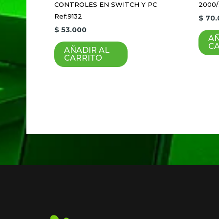
Guardar mi nombre, correo electrón
CONTROLES EN SWITCH Y PC
2000
Ref:9132
$
70.
$
53.000
AÑ
C
AÑADIR AL
CARRITO