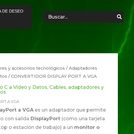
A DE DESEO
Search
for:
res y accesorios tecnológicos
/
Adaptadores
atos
/ CONVERTIDOR DISPLAY PORT A VGA
 C a Video y Datos
,
Cables, adaptadores y
cos
RT A VGA
layPort a VGA
es un adaptador que permite
vo con salida
DisplayPort
(como una tarjeta
top o estación de trabajo) a un
monitor o