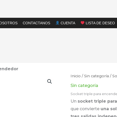
NOSOTROS
CONTACTANOS
CUENTA
LISTA DE DESEO
cendedor
Inicio
/
Sin categoría
/ So
Sin categoría
Socket triple para encend
Un
socket triple pa
que convierte
una so
tres salidas indepe