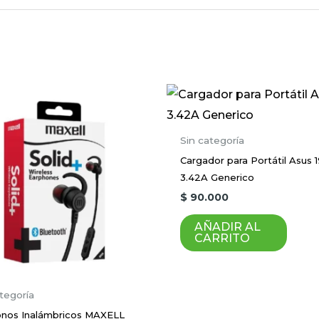
ocket triple para encendedor”
será publicada.
Los campos obligatorios están marca
Sin categoría
Cargador para Portátil Asus 
3.42A Generico
$
90.000
AÑADIR AL
CARRITO
Correo electrónico
*
tegoría
onos Inalámbricos MAXELL