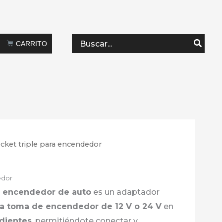
Search
CARRITO
for:
cket triple para encendedor
edor
ra encendedor de auto
es un adaptador
la toma de encendedor de 12 V o 24 V
en
ndientes
, permitiéndote conectar y