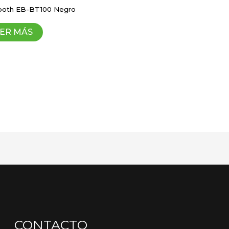
ooth EB-BT100 Negro
ico y sitio web en este navegador para la próxima vez 
ER MÁS
CONTACTO