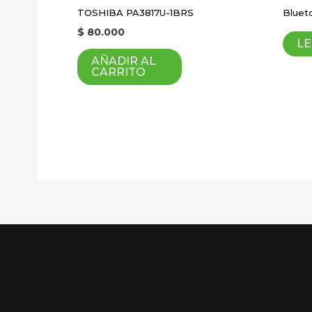
TOSHIBA PA3817U-1BRS
Bluet
Guardar mi nombre, correo electrón
$
80.000
LE
AÑADIR AL
CARRITO