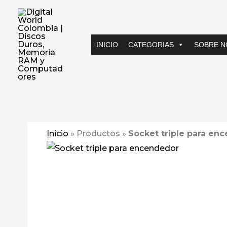
Ir
al
contenido
INICIO
CATEGORIAS
SOBRE 
Inicio
»
Productos
»
Socket triple para en