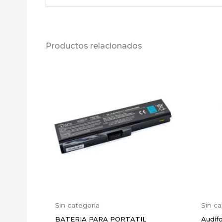
No hay valoraciones aún.
Productos relacionados
Sé el primero en valorar “S
Tu dirección de correo electrónico no 
Tu puntuación
*
Tu valoración
*
Nombre
*
Sin categoría
Sin ca
BATERIA PARA PORTATIL
Audíf