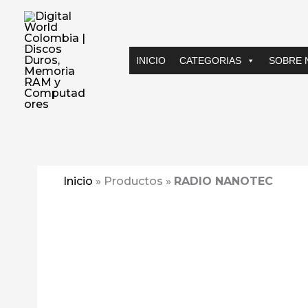
Ir
al
contenido
INICIO
CATEGORIAS
SOBRE 
Inicio
»
Productos
»
RADIO NANOTEC