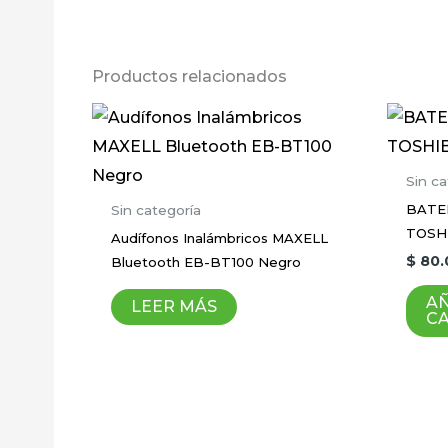
Productos relacionados
Sin ca
BATE
Sin categoría
TOSHI
Audífonos Inalámbricos MAXELL
$
80.
Bluetooth EB-BT100 Negro
AÑ
LEER MÁS
C