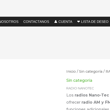
NOSOTROS
CONTACTANOS
👤 CUENTA
❤ LISTA DE DESEO
Inicio
/
Sin categoría
/ R
Sin categoría
RADIO NANOTEC
Los
radios Nano-Tec
ofrecer
radio AM y F
funciones adicionale