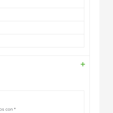
dos con
*