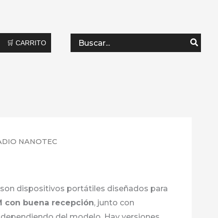
Search
🛒 CARRITO
for:
ADIO NANOTEC
son dispositivos portátiles diseñados para
M con buena recepción
, junto con
s dependiendo del modelo. Hay versiones