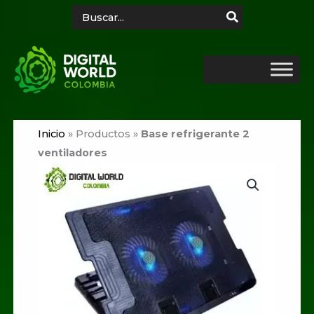
Ir
Search
for:
al
contenido
Inicio
»
Productos
»
Base refrigerante 2
ventiladores
Base
refrigerante
2
ventiladores
cantidad