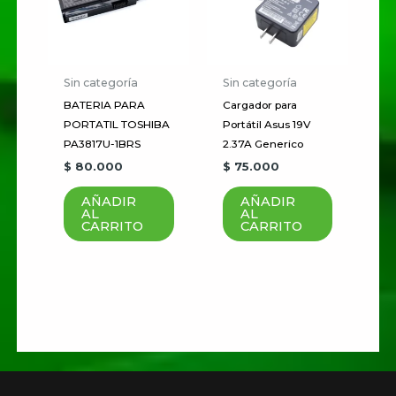
Correo electrónico
*
Guardar mi nombre, correo
Sin categoría
Sin categoría
electrónico y sitio web en este
BATERIA PARA
Cargador para
PORTATIL TOSHIBA
Portátil Asus 19V
navegador para la próxima vez
PA3817U-1BRS
2.37A Generico
que haga un comentario.
$
80.000
$
75.000
AÑADIR
AÑADIR
AL
AL
CARRITO
CARRITO