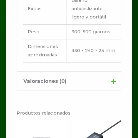
Diseño
Extras
antideslizante,
ligero y portátil
Peso
300–500 gramos
Dimensiones
330 × 240 × 25 mm
aproximadas
Valoraciones (0)
No hay valoraciones aún.
Productos relacionados
Sé el primero en valorar
“Base refrigerante 2