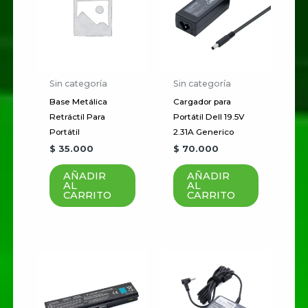
ventiladores”
Tu dirección de correo
electrónico no será publicada.
Los campos obligatorios están
marcados con
*
Sin categoría
Sin categoría
Base Metálica
Cargador para
Tu
Retráctil Para
Portátil Dell 19.5V
puntuación
*
Portátil
2.31A Generico
$
35.000
$
70.000
Tu valoración
*
AÑADIR
AÑADIR
AL
AL
CARRITO
CARRITO
Nombre
*