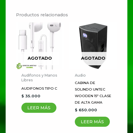
No hay valoraciones aún.
Productos relacionados
Sé el primero en valorar
“Audífonos Trust Primo
Touch”
Tu dirección de correo
electrónico no será publicada.
AGOTADO
AGOTADO
Los campos obligatorios están
marcados con
*
Audifonos y Manos
Audio
Libres
CABINA DE
Tu
AUDIFONOS TIPO C
SOLINDO UNTEC
puntuación
*
$
35.000
WOODEN 15″ CLASE
DE ALTA GAMA
LEER MÁS
Tu valoración
*
$
650.000
LEER MÁS