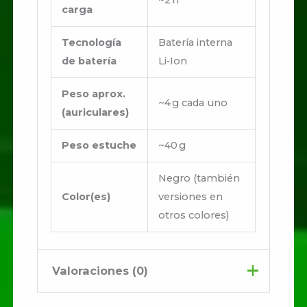
~2 h
carga
Tecnología
Batería interna
de batería
Li‑Ion
Peso aprox.
~4 g cada uno
(auriculares)
Peso estuche
~40 g
Negro (también
Color(es)
versiones en
otros colores)
Valoraciones (0)