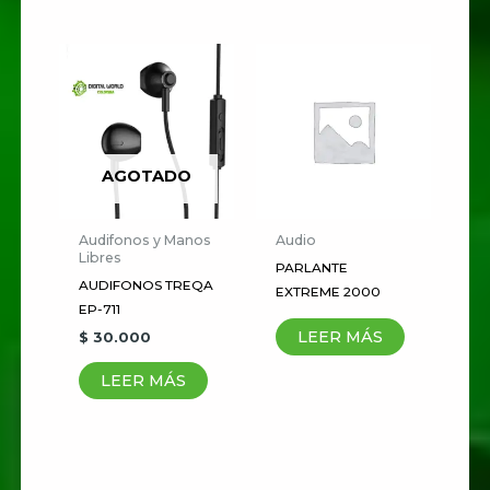
Nombre
*
Correo electrónico
*
AGOTADO
Audifonos y Manos
Audio
Guardar mi nombre, correo
Libres
PARLANTE
electrónico y sitio web en este
AUDIFONOS TREQA
EXTREME 2000
navegador para la próxima vez
EP-711
que haga un comentario.
LEER MÁS
$
30.000
LEER MÁS