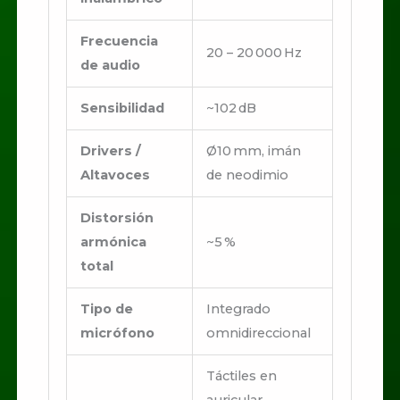
Frecuencia
20 – 20 000 Hz
de audio
Sensibilidad
~102 dB
Drivers /
Ø10 mm, imán
Altavoces
de neodimio
Distorsión
armónica
~5 %
total
Tipo de
Integrado
micrófono
omnidireccional
Táctiles en