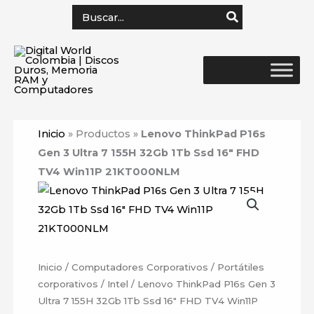
Ir
Search
for:
al
contenido
Inicio
»
Productos
»
Lenovo ThinkPad P16s
Gen 3 Ultra 7 155H 32Gb 1Tb Ssd 16″ FHD
TV4 Win11P 21KT000NLM
Inicio
/
Computadores Corporativos
/
Portátiles
corporativos
/
Intel
/ Lenovo ThinkPad P16s Gen 3
Ultra 7 155H 32Gb 1Tb Ssd 16″ FHD TV4 Win11P