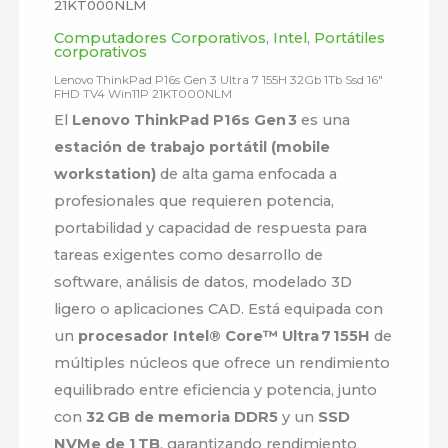
21KT000NLM
Computadores Corporativos
,
Intel
,
Portátiles
corporativos
Lenovo ThinkPad P16s Gen 3 Ultra 7 155H 32Gb 1Tb Ssd 16″
FHD TV4 Win11P 21KT000NLM
El
Lenovo ThinkPad P16s Gen 3
es una
estación de trabajo portátil (mobile
workstation)
de alta gama enfocada a
profesionales que requieren potencia,
portabilidad y capacidad de respuesta para
tareas exigentes como desarrollo de
software, análisis de datos, modelado 3D
ligero o aplicaciones CAD. Está equipada con
un
procesador Intel® Core™ Ultra 7 155H
de
múltiples núcleos que ofrece un rendimiento
equilibrado entre eficiencia y potencia, junto
con
32 GB de memoria DDR5
y un
SSD
NVMe de 1 TB
, garantizando rendimiento