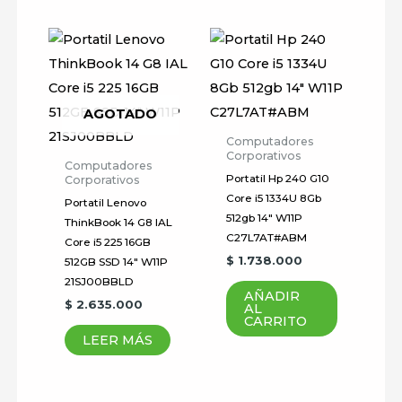
Nombre
*
AGOTADO
Computadores
Corporativos
Computadores
Correo electrónico
*
Portatil Hp 240 G10
Corporativos
Core i5 1334U 8Gb
Portatil Lenovo
512gb 14″ W11P
ThinkBook 14 G8 IAL
C27L7AT#ABM
Core i5 225 16GB
Guardar mi nombre, correo
$
1.738.000
512GB SSD 14″ W11P
electrónico y sitio web en este
21SJ00BBLD
AÑADIR
navegador para la próxima vez
$
2.635.000
AL
CARRITO
que haga un comentario.
LEER MÁS