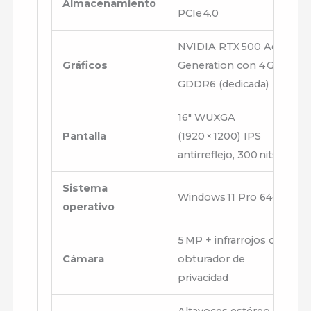
Almacenamiento
PCIe 4.0
NVIDIA RTX 500 Ada
Gráficos
Generation con 4 GB
GDDR6 (dedicada)
16″ WUXGA
Pantalla
(1920 × 1200) IPS
antirreflejo, 300 nits
Sistema
Windows 11 Pro 64‑bit
operativo
5 MP + infrarrojos con
Cámara
obturador de
privacidad
Altavoces estéreo con