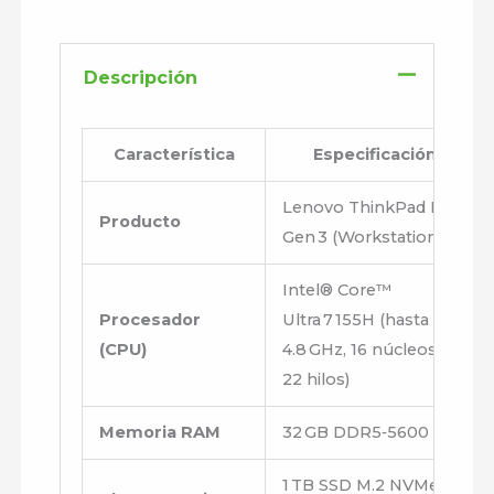
Descripción
Característica
Especificación
Lenovo ThinkPad P16s
Producto
Gen 3 (Workstation)
Intel® Core™
Procesador
Ultra 7 155H (hasta
(CPU)
4.8 GHz, 16 núcleos /
22 hilos)
Memoria RAM
32 GB DDR5‑5600
1 TB SSD M.2 NVMe