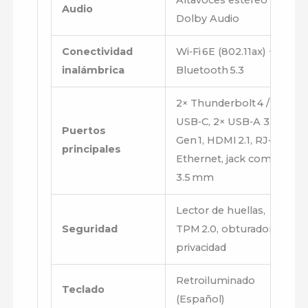
Audio
Dolby Audio
Conectividad
Wi‑Fi 6E (802.11ax) +
inalámbrica
Bluetooth 5.3
2× Thunderbolt 4 /
USB‑C, 2× USB‑A 3.2
Puertos
Gen 1, HDMI 2.1, RJ‑45
principales
Ethernet, jack combo
3.5 mm
Lector de huellas,
Seguridad
TPM 2.0, obturador de
privacidad
Retroiluminado
Teclado
(Español)