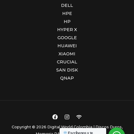
DELL
HPE
HP
HYPER X
GOOGLE
HUAWEI
XIAOMI
CRUCIAL
SAN DISK
QNAP
Copyright © 2026 Digital World Colombia | Discos Duros,
Escríbenos y te
Memoria RAM y Computadores.