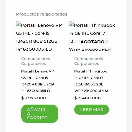
No hay valoraciones aún.
Productos relacionados
Sé el primero en valorar
“Lenovo ThinkPad P16s
Gen 3 Ultra 7 155H 32Gb
AGOTADO
1Tb Ssd 16″ FHD TV4
Win11P 21KT000NLM”
Computadores
Computadores
Corporativos
Corporativos
Tu dirección de correo
Portatil Lenovo V14
Portatil ThinkBook
electrónico no será publicada.
G5 IRL – Core i5
14 G6 IRL Core i7
Los campos obligatorios están
13420H 8GB 512GB
1355U 16Gb 512Gb
marcados con
*
14″ 83GU0051LD
W11P 21KG00UPLM
$
1.975.000
$
3.480.000
Tu
AÑADIR
LEER MÁS
puntuación
*
AL
CARRITO
Tu valoración
*