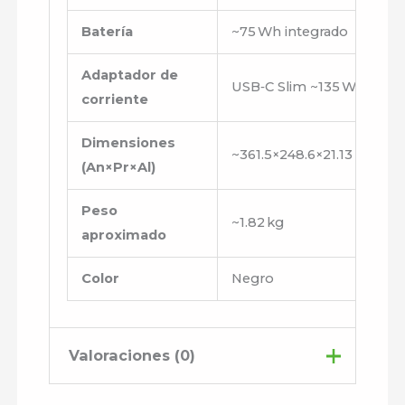
Batería
~75 Wh integrado
Adaptador de
USB‑C Slim ~135 W
corriente
Dimensiones
~361.5×248.6×21.13 mm
(An×Pr×Al)
Peso
~1.82 kg
aproximado
Color
Negro
Valoraciones (0)