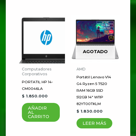
Nombre
*
Correo electrónico
*
AGOTADO
Computadores
AMD
Corporativos
Guardar mi nombre, correo
Portátil Lenovo V14
PORTATIL HP 14-
G4 Ryzen 5 7520
electrónico y sitio web en este
CM0046LA
RAM 16GB SSD
navegador para la próxima vez
$
1.850.000
512GB 14″ W11P
que haga un comentario.
82YT00TKLM
AÑADIR
$
1.830.000
AL
CARRITO
LEER MÁS