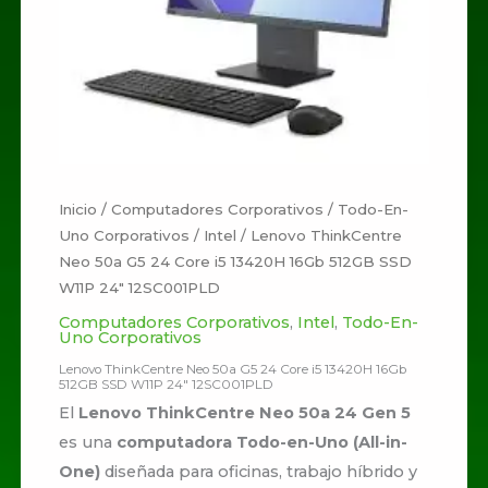
Inicio
/
Computadores Corporativos
/
Todo-En-
Uno Corporativos
/
Intel
/ Lenovo ThinkCentre
Neo 50a G5 24 Core i5 13420H 16Gb 512GB SSD
W11P 24″ 12SC001PLD
Computadores Corporativos
,
Intel
,
Todo-En-
Uno Corporativos
Lenovo ThinkCentre Neo 50a G5 24 Core i5 13420H 16Gb
512GB SSD W11P 24″ 12SC001PLD
El
Lenovo ThinkCentre Neo 50a 24 Gen 5
es una
computadora Todo-en-Uno (All-in-
One)
diseñada para oficinas, trabajo híbrido y