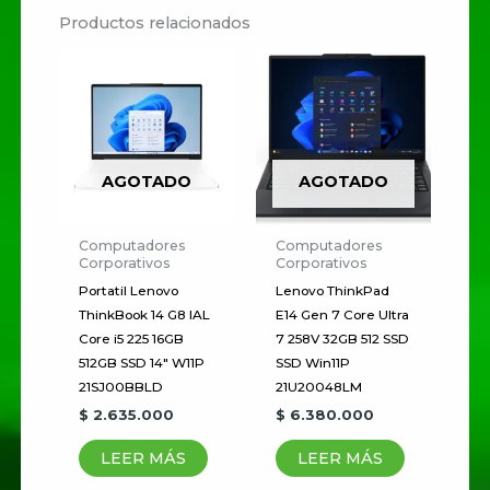
Incluye
Productos relacionados
mouse USB
Sé el primero en valorar
“Lenovo ThinkCentre
Neo 50a G5 24 Core i5
13420H 16Gb 512GB SSD
W11P 24″ 12SC001PLD”
AGOTADO
AGOTADO
Tu dirección de correo
electrónico no será publicada.
Computadores
Computadores
Corporativos
Corporativos
Los campos obligatorios están
Portatil Lenovo
Lenovo ThinkPad
marcados con
*
ThinkBook 14 G8 IAL
E14 Gen 7 Core Ultra
Core i5 225 16GB
7 258V 32GB 512 SSD
Tu
512GB SSD 14″ W11P
SSD Win11P
puntuación
*
21SJ00BBLD
21U20048LM
$
2.635.000
$
6.380.000
Tu valoración
*
LEER MÁS
LEER MÁS