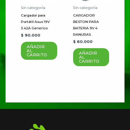
Guardar mi nombre, correo
Sin categoría
Sin categoría
electrónico y sitio web en este
Cargador para
CARGADOR
navegador para la próxima vez
Portátil Asus 19V
BESTON PARA
3.42A Generico
BATERIA 9V 4
que haga un comentario.
RANURAS
$
90.000
$
60.000
AÑADIR
AL
AÑADIR
CARRITO
AL
CARRITO