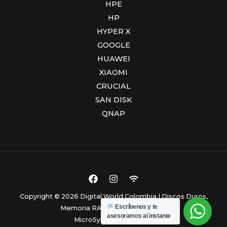
HPE
HP
HYPER X
GOOGLE
HUAWEI
XIAOMI
CRUCIAL
SAN DISK
QNAP
Copyright © 2026 Digital World Colombia | Discos Duros,
Escríbenos y te
Memoria RAM y Computadores.
asesoramos al instante
MicroSystem Colombia.