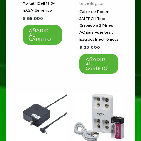
tecnológicos
Portátil Dell 19.5V
Los campos obligatorios están
4.62A Generico
Cable de Poder
marcados con
*
$
65.000
JALTECH Tipo
Grabadora 2 Pines
Tu
AÑADIR
AC para Fuentes y
AL
puntuación
*
CARRITO
Equipos Electrónicos
$
20.000
Tu valoración
*
AÑADIR
AL
CARRITO
Nombre
*
Correo electrónico
*