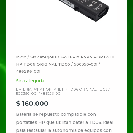
/
500350-
001
/
486296-
001
cantidad
Inicio
/
Sin categoría
/ BATERIA PARA PORTATIL
HP TD06 ORIGINAL TD06 / 500350-001 /
486296-001
Sin categoría
BATERIA PARA PORTATIL HP TD06 ORIGINAL TD06 /
500350-001 / 486296-001
$
160.000
Batería de repuesto compatible con
portátiles HP que utilizan batería TD06, ideal
para restaurar la autonomía de equipos con