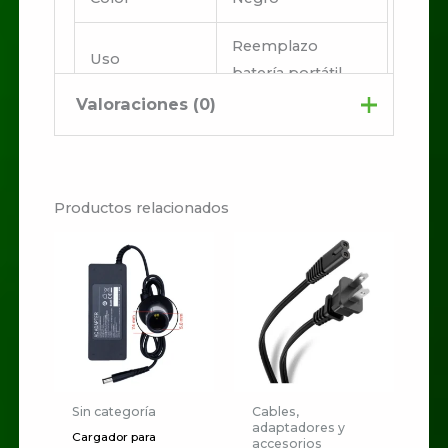
Reemplazo
Uso
batería portátil
Valoraciones (0)
No hay valoraciones aún.
Productos relacionados
Sé el primero en valorar
“BATERIA PARA
PORTATIL HP TD06
ORIGINAL TD06 /
500350-001 / 486296-
001”
Tu dirección de correo
Sin categoría
Cables,
adaptadores y
electrónico no será publicada.
Cargador para
accesorios