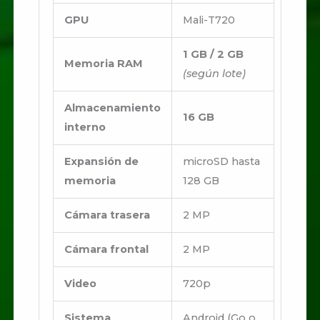
GPU
Mali-T720
1 GB / 2 GB
Memoria RAM
(según lote)
Almacenamiento
16 GB
interno
Expansión de
microSD hasta
memoria
128 GB
Cámara trasera
2 MP
Cámara frontal
2 MP
Video
720p
Sistema
Android (Go o