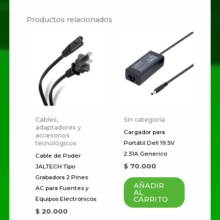
Productos relacionados
Sé el primero en valorar
“LENOVO TAB 7 TB-
7305X”
Tu dirección de correo
electrónico no será publicada.
Los campos obligatorios están
marcados con
*
Cables,
Sin categoría
adaptadores y
Cargador para
accesorios
Tu
tecnológicos
Portátil Dell 19.5V
puntuación
*
2.31A Generico
Cable de Poder
$
70.000
JALTECH Tipo
Tu valoración
*
Grabadora 2 Pines
AÑADIR
AC para Fuentes y
AL
CARRITO
Equipos Electrónicos
$
20.000