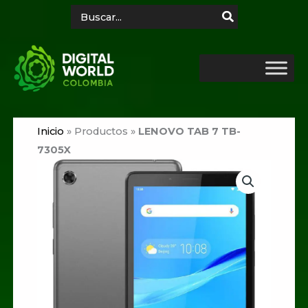
Ir
Search
for:
al
contenido
Inicio
»
Productos
»
LENOVO TAB 7 TB-
7305X