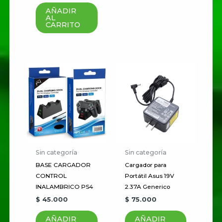
AÑADIR
AL
Nombre
*
CARRITO
Correo electrónico
*
Guardar mi nombre, correo
electrónico y sitio web en este
navegador para la próxima vez
que haga un comentario.
Sin categoría
Sin categoría
BASE CARGADOR
Cargador para
CONTROL
Portátil Asus 19V
INALAMBRICO PS4
2.37A Generico
$
45.000
$
75.000
AÑADIR
AÑADIR