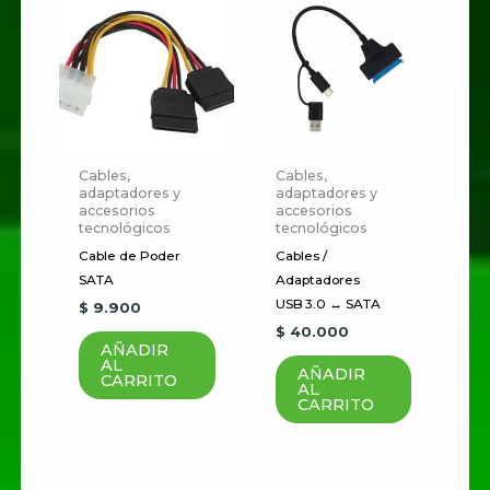
“Cargador Adaptador
Compatible Wii U Game
Pad”
Tu dirección de correo
electrónico no será publicada.
Los campos obligatorios están
Cables,
Cables,
adaptadores y
adaptadores y
marcados con
*
accesorios
accesorios
tecnológicos
tecnológicos
Tu
Cable de Poder
Cables /
puntuación
*
SATA
Adaptadores
USB 3.0 ↔ SATA
$
9.900
$
40.000
Tu valoración
*
AÑADIR
AL
AÑADIR
CARRITO
AL
CARRITO
Nombre
*