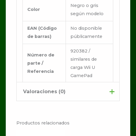
Negro o gris
Color
según modelo
EAN (Código
No disponible
de barras)
públicamente
920382 /
Número de
similares de
parte /
carga Wii U
Referencia
GamePad
Reemplazo del
Valoraciones (0)
Uso
adaptador de
recomendado
corriente del Wii
No hay valoraciones aún.
U GamePad
Productos relacionados
Sé el primero en valorar