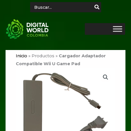
Ir
Search
for:
al
contenido
Inicio
»
Productos
»
Cargador Adaptador
Compatible Wii U Game Pad
Cargador
Adaptador
Compatible
Wii
U
Game
Pad
cantidad