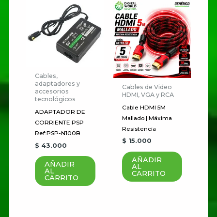
Correo electrónico
*
Cables,
Guardar mi nombre, correo
adaptadores y
Cables de Video
electrónico y sitio web en este
accesorios
HDMI, VGA y RCA
tecnológicos
navegador para la próxima vez
Cable HDMI 5M
ADAPTADOR DE
que haga un comentario.
Mallado | Máxima
CORRIENTE PSP
Resistencia
Ref:PSP-N100B
$
15.000
$
43.000
AÑADIR
AÑADIR
AL
AL
CARRITO
CARRITO