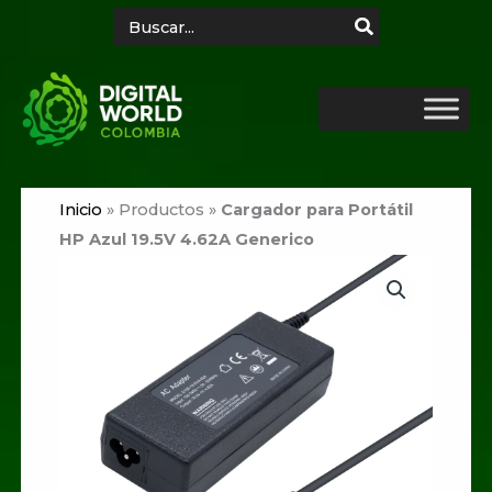
Ir
Search
for:
al
contenido
Inicio
»
Productos
»
Cargador para Portátil
HP Azul 19.5V 4.62A Generico
Cargador
para
Portátil
HP
Azul
19.5V
4.62A
Generico