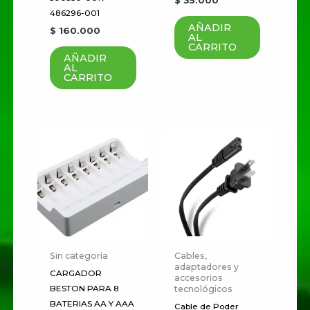
$
35.000
puntuación
*
486296-001
AÑADIR
$
160.000
Tu valoración
*
AL
CARRITO
AÑADIR
AL
CARRITO
Nombre
*
Correo electrónico
*
Guardar mi nombre, correo
Sin categoría
Cables,
electrónico y sitio web en este
adaptadores y
CARGADOR
accesorios
navegador para la próxima vez
tecnológicos
BESTON PARA 8
que haga un comentario.
BATERIAS AA Y AAA
Cable de Poder