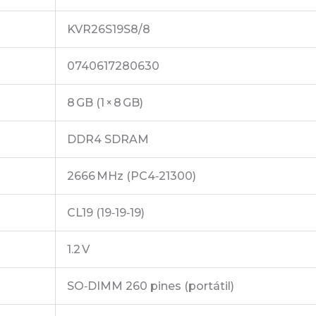
KVR26S19S8/8
0740617280630
8 GB (1 × 8 GB)
DDR4 SDRAM
2666 MHz (PC4‑21300)
CL19 (19‑19‑19)
1.2 V
SO‑DIMM 260 pines (portátil)