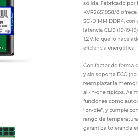
sólida. Fabricado por
MHZ
KVR26S19S8/8 ofrece 
KVR26S19S8/8
SO‑DIMM DDR4, con v
cantidad
latencia CL19 (19‑19‑1
1.2 V, lo que lo hace 
eficiencia energética.
Con factor de forma d
y sin soporte ECC (no
reemplazar la memori
all‑in‑one típicos. As
funciones como auto‑
“on‑die”, y cumple co
rango de temperatura 
garantiza tolerancia e