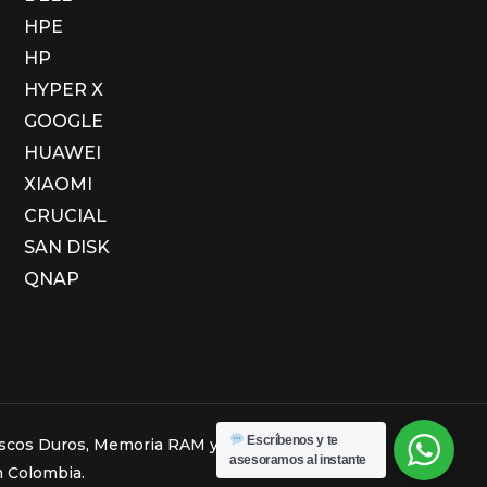
HPE
HP
HYPER X
GOOGLE
HUAWEI
XIAOMI
CRUCIAL
SAN DISK
QNAP
Escríbenos y te
Discos Duros, Memoria RAM y Computadores.
asesoramos al instante
 Colombia.