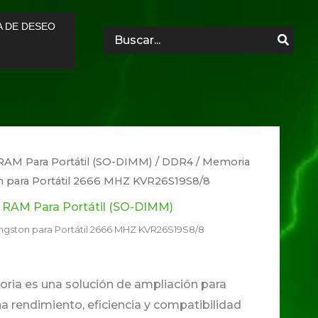
A DE DESEO
Search
for:
RAM Para Portátil (SO-DIMM)
/
DDR4
/ Memoria
 para Portátil 2666 MHZ KVR26S19S8/8
,
RAM Para Portátil (SO-DIMM)
gston para Portátil 2666 MHZ KVR26S19S8/8
ia es una solución de ampliación para
a rendimiento, eficiencia y compatibilidad