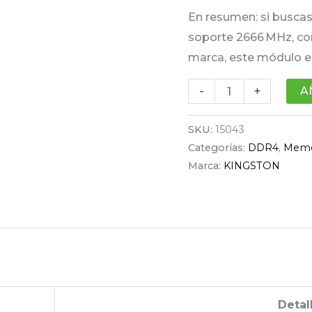
En resumen: si buscas
soporte 2666 MHz, co
marca, este módulo es
-
+
A
SKU:
15043
Categorías:
DDR4
,
Memo
Marca:
KINGSTON
Detal