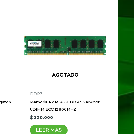
tátil 2666 MHZ
dos con
*
AGOTADO
DDR3
gston
Memoria RAM 8GB DDR3 Servidor
UDIMM ECC 12800MHZ
$
320.000
que haga un comentario.
LEER MÁS