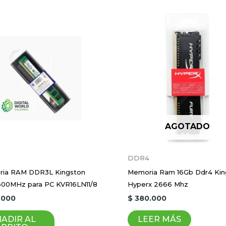
Memoria Ram Ddr4 8GB Kingston para Por
será publicada.
Los campos obligatorios están marca
AGOTADO
3
DDR4
Correo electrónico
*
ia RAM DDR3L Kingston
Memoria Ram 16Gb Ddr4 Kin
600MHz para PC KVR16LN11/8
Hyperx 2666 Mhz
.000
$
380.000
ico y sitio web en este navegador para la próxima vez 
ADIR AL
LEER MÁS