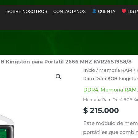
SOBRE NOSOTROS
CONTACTANOS
CUENTA
LIST
 Kingston para Portátil 2666 MHZ KVR26S19S8/8
Memoria
Inicio
/
Memoria RAM
/
Ram Ddr4 8GB Kingston
Ram
Ddr4
DDR4
,
Memoria RAM
8GB
Memoria Ram Ddr4 8GB Kin
Kingston
$
215.000
para
Este módulo de memor
Portátil
portátiles que combin
2666