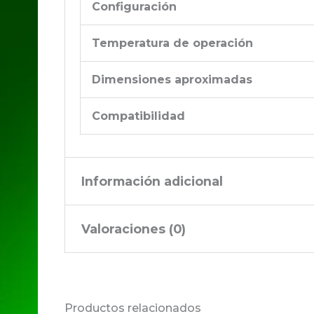
Configuración
Temperatura de operación
Dimensiones aproximadas
Compatibilidad
Información adicional
Valoraciones (0)
Memoria
8 GB
Ram
No hay valoraciones aún.
Productos relacionados