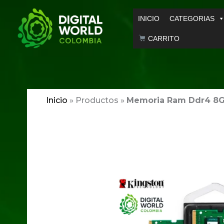
Ir
INICIO
CATEGORIAS
al
contenido
CARRITO
Inicio
»
Productos
»
Memoria Ram Ddr4 8GB