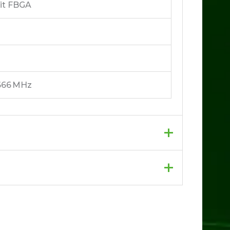
bit FBGA
2666 MHz