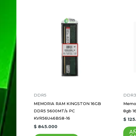
Sé el primero en valorar “
KVR26S19S8/8”
Tu dirección de correo electrónico no 
Tu puntuación
*
Tu valoración
*
DDR5
DDR
Nombre
*
MEMORIA RAM KINGSTON 16GB
Memor
DDR5 5600MT/s PC
8gb 1
KVR56U46BS8-16
$
125
Guardar mi nombre, correo electrón
$
845.000
AÑ