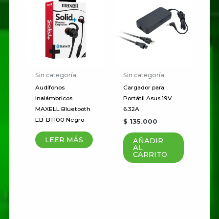
Correo electrónico
*
Guardar mi nombre, correo
Sin categoría
Sin categoría
electrónico y sitio web en este
Audífonos
Cargador para
Inalámbricos
Portátil Asus 19V
navegador para la próxima vez
MAXELL Bluetooth
6.32A
que haga un comentario.
EB-BT100 Negro
$
135.000
LEER MÁS
AÑADIR
AL
CARRITO