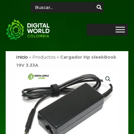
Ir
Search
for:
al
contenido
Inicio
»
Productos
»
Cargador Hp sleekBook
19V 3.33A