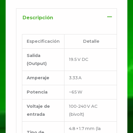
Descripción
Especificación
Detalle
Salida
19.5 V DC
(Output)
Amperaje
3.33 A
Potencia
~65 W
Voltaje de
100‑240 V AC
entrada
(bivolt)
4.8 × 1.7 mm (la
Tipo de