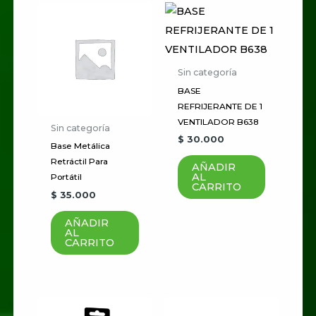
Sé el primero en valorar
“Cargador Hp sleekBook
19V 3.33A”
Tu dirección de correo
Sin categoría
electrónico no será publicada.
BASE
Los campos obligatorios están
REFRIJERANTE DE 1
VENTILADOR B638
marcados con
*
Sin categoría
$
30.000
Base Metálica
Tu
Retráctil Para
AÑADIR
AL
puntuación
*
Portátil
CARRITO
$
35.000
Tu valoración
*
AÑADIR
AL
CARRITO
Nombre
*